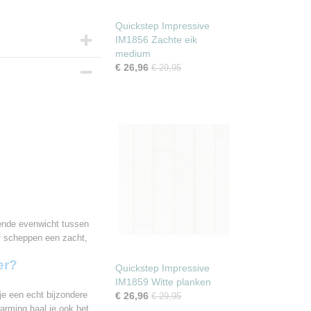
Quickstep Impressive
IM1856 Zachte eik
medium
€ 26,96
€ 29,95
m
kende evenwicht tussen
ogie
ef scheppen een zacht,
er?
Quickstep Impressive
IM1859 Witte planken
e een echt bijzondere
€ 26,96
€ 29,95
arming haal je ook het