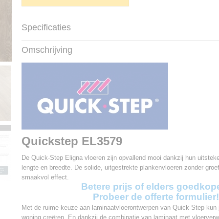
Specificaties
Productcode
EL3579
Omschrijving
EAN code
5410455107172
Afmetingen (l,b,h)
138 x 15,60 x 0,80 c
Pakinhoud
1,72 m2
Aantal planken per pak
8
Garantie
25 jaar
V-groef
Geen
Gebruiksklasse
32
Slijtageklasse
AC4
Klik systeem
Uniclic
Quickstep EL3579
Vloerverwarming
Geschikt
Toplaag
De Quick-Step Eligna vloeren zijn opvallend mooi dankzij hun uitste
Scratch guard technol
lengte en breedte. De solide, uitgestrekte plankenvloeren zonder gro
Vochtbescherming
Hydroseal
smaakvol effect.
Betere prijs of elders goedkop
Probeer de offerte formulier!
Met de ruime keuze aan laminaatvloerontwerpen van Quick-Step kun j
woning creëren. En dankzij de combinatie van laminaat met vloerverw