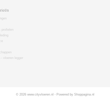
rieën
ingen
 profielen
leding
ce
chappen
 - vloeren legger
© 2026 www.cityvloeren.nl - Powered by Shoppagina.nl