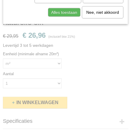
Quickstep Eligna EL3578 Riva
Alles toestaan
Nee, niet akkoord
naturelle eik
€ 26,96
€ 29,95
(inclusief btw 21%)
Levertijd 3 tot 5 werkdagen
Eenheid (minimale afname 20m²)
Aantal
IN WINKELWAGEN
Specificaties