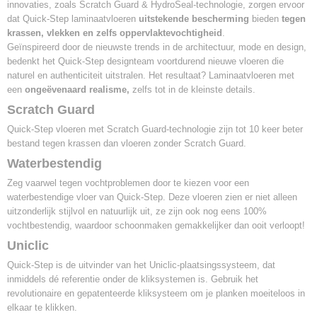
innovaties, zoals Scratch Guard & HydroSeal-technologie, zorgen ervoor
Geschikt
dat Quick-Step laminaatvloeren
uitstekende bescherming
bieden
tegen
Toplaag
krassen, vlekken en zelfs oppervlaktevochtigheid
.
Scratch guard technologie
Geïnspireerd door de nieuwste trends in de architectuur, mode en design,
Vochtbescherming
bedenkt het Quick-Step designteam voortdurend nieuwe vloeren die
Hydroseal
naturel en authenticiteit uitstralen. Het resultaat? Laminaatvloeren met
een
ongeëvenaard realisme,
zelfs tot in de kleinste details.
Scratch Guard
Quick-Step vloeren met Scratch Guard-technologie zijn tot 10 keer beter
bestand tegen krassen dan vloeren zonder Scratch Guard.
Waterbestendig
Zeg vaarwel tegen vochtproblemen door te kiezen voor een
waterbestendige vloer van Quick-Step. Deze vloeren zien er niet alleen
uitzonderlijk stijlvol en natuurlijk uit, ze zijn ook nog eens 100%
vochtbestendig, waardoor schoonmaken gemakkelijker dan ooit verloopt!
Uniclic
Quick-Step is de uitvinder van het Uniclic-plaatsingssysteem, dat
inmiddels dé referentie onder de kliksystemen is. Gebruik het
revolutionaire en gepatenteerde kliksysteem om je planken moeiteloos in
elkaar te klikken.