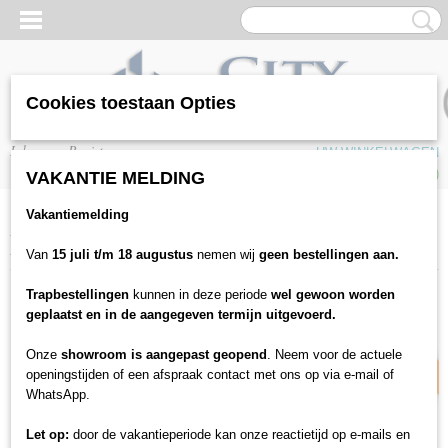
Cookies toestaan Opties
Inloggen
Registreren
UW WINKELWAGEN
Geen producten
(0)
VAKANTIE MELDING
Vakantiemelding
Home
>
Vloeren
>
Laminaat
>
Quickstep
>
Quickstep Eligna EL3578
Riva naturelle eik
Van
15 juli t/m 18 augustus
nemen wij
geen bestellingen aan.
Trapbestellingen
kunnen in deze periode
wel gewoon worden
10% korting
geplaatst en in de aangegeven termijn uitgevoerd.
Onze
showroom is aangepast geopend
. Neem voor de actuele
openingstijden of een afspraak contact met ons op via e-mail of
WhatsApp.
Let op:
door de vakantieperiode kan onze reactietijd op e-mails en