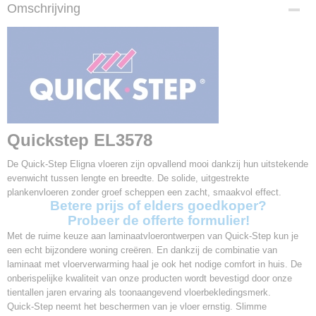
Productcode
Omschrijving
EL3578
EAN code
5410455107196
Afmetingen (l,b,h)
138 x 15,60 x 0,80 cm
Pakinhoud
1,72 m2
Aantal planken per pak
Quickstep EL3578
8
Garantie
De Quick-Step Eligna vloeren zijn opvallend mooi dankzij hun uitstekende
25 jaar
evenwicht tussen lengte en breedte. De solide, uitgestrekte
V-groef
plankenvloeren zonder groef scheppen een zacht, smaakvol effect.
Geen
Betere prijs of elders goedkoper?
Probeer de offerte formulier!
Gebruiksklasse
32
Met de ruime keuze aan laminaatvloerontwerpen van Quick-Step kun je
een echt bijzondere woning creëren. En dankzij de combinatie van
Slijtageklasse
laminaat met vloerverwarming haal je ook het nodige comfort in huis. De
AC4
onberispelijke kwaliteit van onze producten wordt bevestigd door onze
Klik systeem
tientallen jaren ervaring als toonaangevend vloerbekledingsmerk.
Uniclic
Quick-Step neemt het beschermen van je vloer ernstig. Slimme
Vloerverwarming