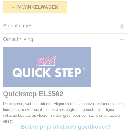
IN WINKELWAGEN
Specificaties
Productcode
Omschrijving
EL3582
Afmetingen (l,b,h)
138 x 15,60 x 0,80 cm
Pakinhoud
1,72 m2
Aantal planken per pak
8
Garantie
Quickstep EL3582
25 jaar
V-groef
De elegante, waterafstotende Eligna vloeren zijn opvallend mooi dankzij
Geen
hun perfecte evenwicht tussen planklengte en -breedte. De Eligna
Gebruiksklasse
collectie bestaat uit vloeren zonder groef voor een zacht en smaakvol
32
effect.
Betere prijs of elders goedkoper?
Slijtageklasse