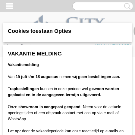
Cookies toestaan Opties
Inloggen
Registreren
UW WINKELWAGEN
Geen producten
(0)
VAKANTIE MELDING
Vakantiemelding
Home
>
Vloeren
>
Laminaat
>
Quickstep
>
Quickstep Eligna EL3582
Newcastle bruine eik
Van
15 juli t/m 18 augustus
nemen wij
geen bestellingen aan.
Trapbestellingen
kunnen in deze periode
wel gewoon worden
10% korting
geplaatst en in de aangegeven termijn uitgevoerd.
Onze
showroom is aangepast geopend
. Neem voor de actuele
openingstijden of een afspraak contact met ons op via e-mail of
WhatsApp.
Let op:
door de vakantieperiode kan onze reactietijd op e-mails en