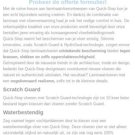
Probeer de offerte formulier!
AC4
Met de ruime keuze aan laminaatvloerontwerpen van Quick-Step kun je
Klik systeem
een echt bijzondere woning creëren. En dankzij de combinatie van
Uniclic
laminaat met vloerverwarming haal je ook het nodige comfort in huis. De
Vloerverwarming
onberispelijke kwaliteit van onze producten wordt bevestigd door onze
Geschikt
tientallen jaren ervaring als toonaangevend vloerbekledingsmerk.
Toplaag
Quick-Step neemt het beschermen van je vloer ernstig. Slimme
Scratch guard technologie
innovaties, zoals Scratch Guard & HydroSeal-technologie, zorgen ervoor
Vochtbescherming
dat Quick-Step laminaatvloeren
uitstekende bescherming
bieden
tegen
Hydroseal
krassen, vlekken en zelfs oppervlaktevochtigheid
.
Geïnspireerd door de nieuwste trends in de architectuur, mode en design,
bedenkt het Quick-Step designteam voortdurend nieuwe vloeren die
naturel en authenticiteit uitstralen. Het resultaat? Laminaatvloeren met
een
ongeëvenaard realisme,
zelfs tot in de kleinste details.
Scratch Guard
Quick-Step vloeren met Scratch Guard-technologie zijn tot 10 keer beter
bestand tegen krassen dan vloeren zonder Scratch Guard.
Waterbestendig
Zeg vaarwel tegen vochtproblemen door te kiezen voor een
waterbestendige vloer van Quick-Step. Deze vloeren zien er niet alleen
uitzonderlijk stijlvol en natuurlijk uit, ze zijn ook nog eens 100%