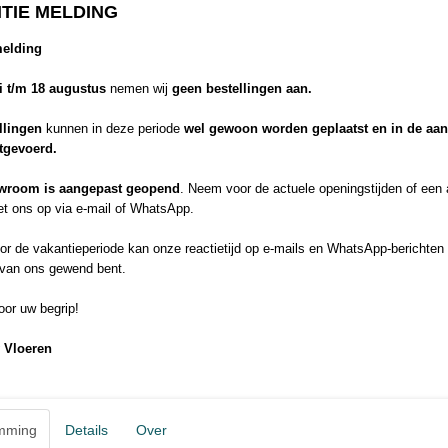
TIE MELDING
zijn de nieuwste laminaatvloeren van Quick-Step de eerste echt wate
laminaatvloeren ter wereld. Van nu af aan gaan design en duurzaamhei
melding
hand in hand.
Bekijk het vloeroppervlak van dichtbij en je merkt het meteen: onze 
li t/m 18 augustus
nemen wij
geen bestellingen aan.
laminaatvloeren zijn de
meest natuurlijke laminaatvloeren ooit ge
karakter van de voegen is perfect in balans met het ontwerp van de vl
llingen
kunnen in deze periode
wel gewoon worden geplaatst en in de aa
structuur lopen door tot in de voeg en creëren zo het gevoel van echt 
itgevoerd.
Dankzij de
Scratch Guard
bovenlaag zijn Quick-Step-laminaatvloere
bestand tegen krassen
dan de meeste andere laminaatvloeren. Scra
wroom is aangepast geopend
. Neem voor de actuele openingstijden of een
vloer langdurig tegen slijtage door vallende voorwerpen, afdrukken 
t ons op via e-mail of WhatsApp.
enz. Bovendien krijg je op je nieuwe Quick-Step laminaatvloer een gara
jouw garantie voor jarenlang zorgeloos woonplezier.
r de vakantieperiode kan onze reactietijd op e-mails en WhatsApp-berichten 
 van ons gewend bent.
or uw begrip!
Meer info
 Vloeren
Quickstep brochure
Bestel een sample
Installatie video Quickstep CLM5789
mming
Details
Over