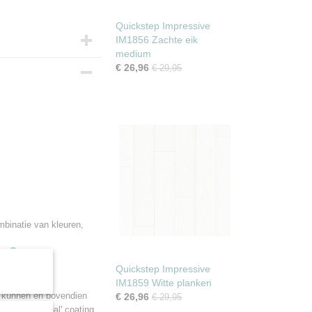
Quickstep Impressive
IM1856 Zachte eik
medium
€ 26,96
€ 29,95
ogie
binatie van kleuren,
er?
Quickstep Impressive
r niet alleen
IM1859 Witte planken
je kunnen én bovendien
€ 26,96
€ 29,95
nde 'HydroSeal' coating,