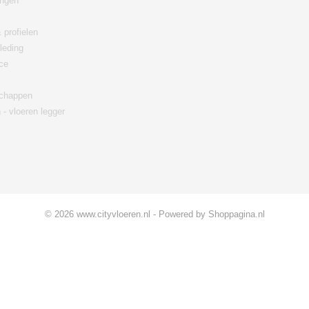
ingen
 profielen
leding
ce
chappen
 - vloeren legger
© 2026 www.cityvloeren.nl - Powered by Shoppagina.nl