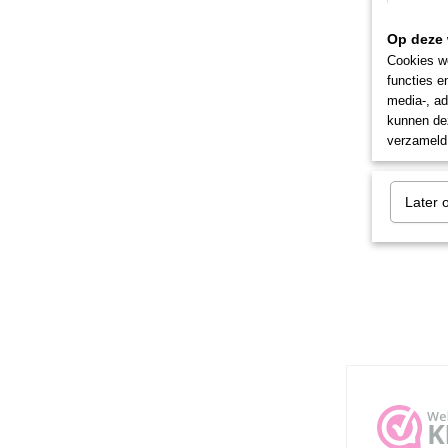
Op deze 
Cookies wo
functies e
media-, ad
kunnen dez
verzameld 
Later 