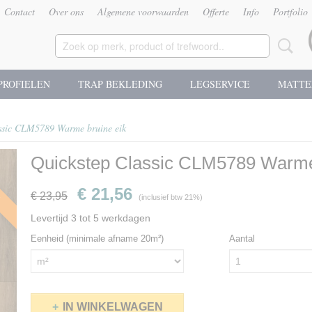
Contact
Over ons
Algemene voorwaarden
Offerte
Info
Portfolio
PROFIELEN
TRAP BEKLEDING
LEGSERVICE
MATTE
ssic CLM5789 Warme bruine eik
Quickstep Classic CLM5789 Warme
g
€ 21,56
€ 23,95
(inclusief btw 21%)
Levertijd 3 tot 5 werkdagen
Eenheid (minimale afname 20m²)
Aantal
IN WINKELWAGEN