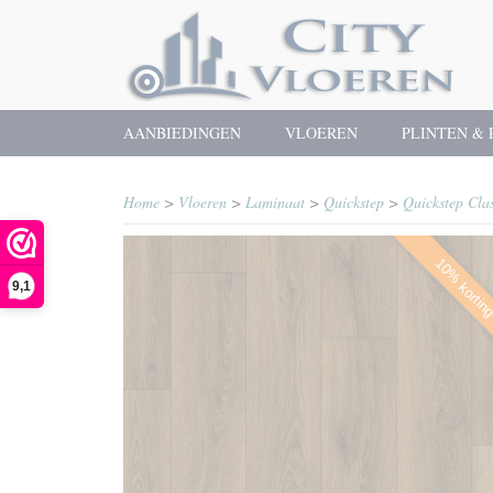
AANBIEDINGEN
VLOEREN
PLINTEN & 
Home
>
Vloeren
>
Laminaat
>
Quickstep
>
Quickstep Cla
10% kortin
9,1