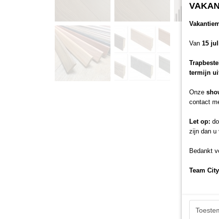
VAKAN
Vakantie
Van
15 ju
Trapbeste
termijn u
Onze
sho
contact me
Let op:
doo
zijn dan u
Bedankt vo
Team City
Toeste