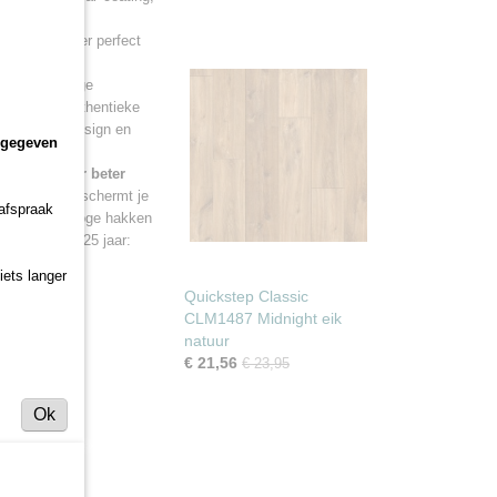
rbestendig
d van je vloer perfect
waterbestendige
maakt
. Het authentieke
oer. Kleur, design en
ngegeven
hout.
n
tot tien keer beter
tch Guard beschermt je
 afspraak
van meubels, hoge hakken
ntie tot wel 25 jaar:
iets langer
Quickstep Classic
CLM1487 Midnight eik
natuur
€ 21,56
€ 23,95
Ok