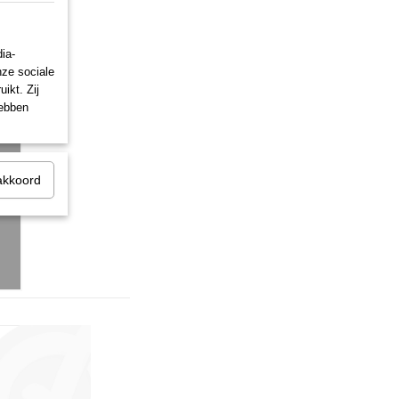
ia-
nze sociale
ikt. Zij
hebben
akkoord