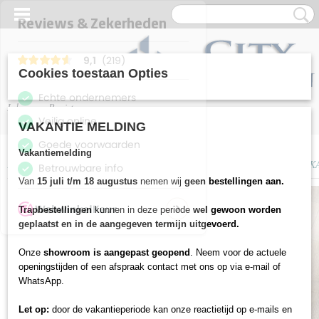
Cookies toestaan Opties
Inloggen
Registreren
VAKANTIE MELDING
Vakantiemelding
Home
>
Vloeren
>
Laminaat
>
Parador
>
PARADOR 600XS - EIKEN AS
Van
15 juli t/m 18 augustus
nemen wij
geen bestellingen aan.
Trapbestellingen
kunnen in deze periode
wel gewoon worden
geplaatst en in de aangegeven termijn uitgevoerd.
Onze
showroom is aangepast geopend
. Neem voor de actuele
openingstijden of een afspraak contact met ons op via e-mail of
WhatsApp.
Let op:
door de vakantieperiode kan onze reactietijd op e-mails en