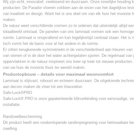
AC4
Wij zijn echt, innovatief, veeleisend en duurzaam. Onze innerlijke houding k
producten. De Parador vloeren voldoen aan de eisen van het dagelijkse lev
Klik systeem
van kwaliteit en design. Want het is ons doel om van elk huis het mooiste hu
safe-lock pro
maken.
Vloerverwarming
De natuur weet verschillende vormen zo te ordenen dat uiteindelijk altijd e
Geschikt
totaalbeeld ontstaat. De panelen van ons laminaat vormen ook een homoge
Warmtedoorlaatweerstand
ruimte. Laminaat is onopvallend en kan tegelijkertijd centraal staan. Het is n
0,048 m²*K/W
toch vormt het de basis voor al het andere in de ruimte.
Er zitten terugkerende symmetrieën in de verscheidenheid aan kleuren van 
van stenen of in de door het water achtergelaten sporen. De regelmaat van
oppervlakken in de natuur inspireert ons keer op keer tot nieuwe producten.
van uw huis de mooiste thuis ter wereld maken.
Productopbouw – details voor maximaal wooncomfort
Laminaat is slijtvast, robuust en extreem duurzaam. De uitgekiende techni
aan decors maken de vloer tot een klassieker.
Safe-Lock®PRO
Safe-Lock® PRO is onze gepatenteerde klikverbinding voor eenvoudige, ve
installatie.
Randzwelbescherming
Dit product heeft een rondomlopende randimpregnering voor betrouwbare b
zwelling.