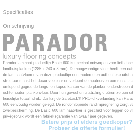
Specificaties
Productcode
Omschrijving
1593828
Afmetingen (l,b,h)
128,50 x 24,30 x 0,80 cm
Pakinhoud
2,186 m²
Afmetingen
Parador laminaat productlijn Basic 600 is speciaal ontworpen voor liefhebb
1285 * 243 * 8 mm
landhuisplanken (1285 x 243 x 8 mm). De hoogwaardige vloer heeft een natuu
de laminaatvloeren van deze productlijn een moderne en authentieke uitstra
Aantal planken per pak
structuur maakt het decor voelbaar en verleent de houtnerven een realistisch
7
omlopend gegroefde langs- en kopse kanten van de planken onderstrepen d
Garantie
echte houten plankenvloer. Door hun gevoel en uitstraling creëren ze een uit
12 jaar
huiselijke totaalindruk. Dankzij de SafeLock® PRO-klikverbinding kan Para
V-groef
600 eenvoudig worden gelegd. De rondomlopende randimpregnering zorgt v
4V groef
zwelbescherming. De Basic 600 laminaatvloer is geschikt voor leggen op v
Gebruiksklasse
privégebruik wordt een fabrieksgarantie van twaalf jaar gegeven.
23 / 32
Betere prijs of elders goedkoper?
Probeer de offerte formulier!
Slijtageklasse