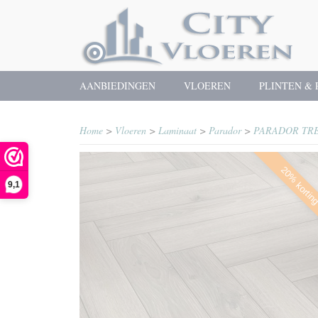
AANBIEDINGEN
VLOEREN
PLINTEN & 
Home
>
Vloeren
>
Laminaat
>
Parador
>
PARADOR TRE
20% kortin
9,1