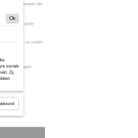
ucten. Tot ontwerpen die
Ok
echniek en de grote
 hout of steen, ze voelen
ia-
nze sociale
bescherming tegen
ikt. Zij
hebben
akkoord