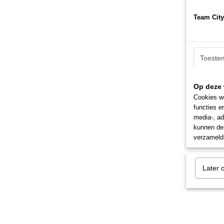
Team City
Toeste
Op deze 
Cookies wo
functies e
media-, ad
kunnen dez
verzameld 
Later 