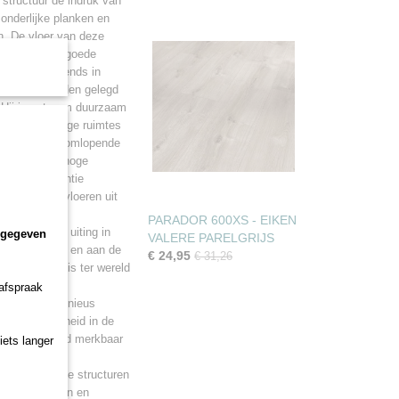
e structuur de indruk van
onderlijke planken en
n. De vloer van deze
n uitstekende goede
e absolute trends in
eenvoudig worden gelegd
 Hij is extreem duurzaam
uik in vochtige ruimtes
g door de rondomlopende
 van dermate hoge
 fabrieksgarantie
gebruik van vloeren uit
PARADOR 600XS - EIKEN
ing komt tot uiting in
ngegeven
VALERE PARELGRIJS
elijkse leven en aan de
€ 24,95
€ 31,26
et mooiste huis ter wereld
 afspraak
tijd een harmonieus
omogene eenheid in de
t is niet altijd merkbaar
iets langer
n van zand, de structuren
t van patronen en