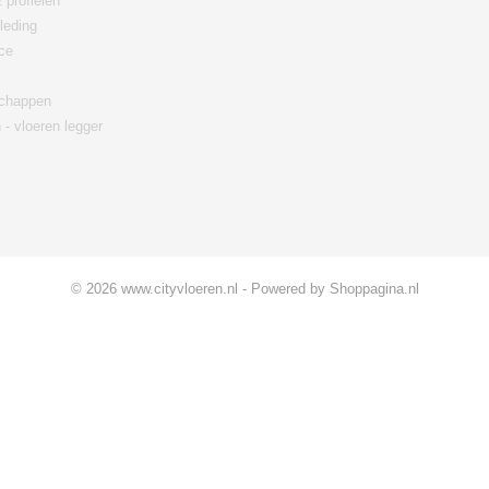
 profielen
leding
ce
chappen
 - vloeren legger
© 2026 www.cityvloeren.nl - Powered by Shoppagina.nl