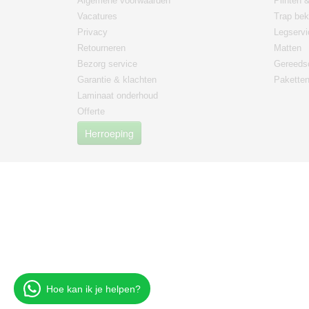
Algemene voorwaarden
Plinten &
Vacatures
Trap bek
Privacy
Legservi
Retourneren
Matten
Bezorg service
Gereeds
Garantie & klachten
Paketten
Laminaat onderhoud
Offerte
Herroeping
Hoe kan ik je helpen?