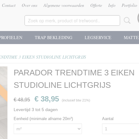
Contact
Over ons
Algemene voorwaarden
Offerte
Info
Portfolio
PROFIELEN
TRAP BEKLEDING
LEGSERVICE
MATTE
NDTIME 3 EIKEN STUDIOLINE LICHTGRIJS
PARADOR TRENDTIME 3 EIKEN
g
STUDIOLINE LICHTGRIJS
€ 38,95
€ 48,95
(inclusief btw 21%)
Levertijd 3 tot 5 dagen
Eenheid (minimale afname 20m²)
Aantal