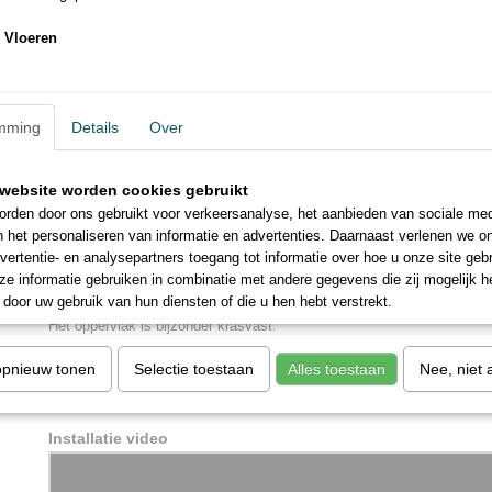
oppervlakken in de natuur inspireert ons keer op keer tot nieuwe prod
van uw huis de mooiste thuis ter wereld maken.
 Vloeren
Productopbouw – details voor maximaal wooncomfort
Laminaat is slijtvast, robuust en extreem duurzaam. De uitgekiende t
keuze aan decors maken de vloer tot een klassieker.
mming
Details
Over
Authentiek
De bijzonder authentieke oppervlakken zien er niet alleen uit als echt
ook zo aan.
website worden cookies gebruikt
rden door ons gebruikt voor verkeersanalyse, het aanbieden van sociale med
Geschikt voor vochtige ruimtes
n het personaliseren van informatie en advertenties. Daarnaast verlenen we o
Deze vloer is geschikt voor gebruik in vochtige ruimtes met een uur 
vertentie- en analysepartners toegang tot informatie over hoe u onze site gebru
stilstaand water.
e informatie gebruiken in combinatie met andere gegevens die zij mogelijk 
door uw gebruik van hun diensten of die u hen hebt verstrekt.
Microkrasbestendigheid
Het oppervlak is bijzonder krasvast.
opnieuw tonen
Parador Brochure (17.9MB)
Selectie toestaan
Alles toestaan
Nee, niet 
Technische gegevens (0.2MB)
Installatie video