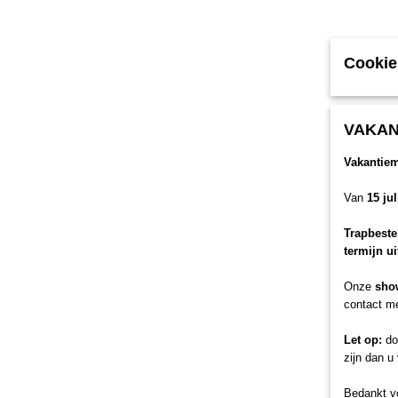
Cookie
VAKAN
Vakantie
Van
15 ju
Trapbeste
termijn u
Onze
sho
contact me
Let op:
doo
zijn dan u
Bedankt vo