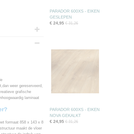
PARADOR 600XS - EIKEN
GESLEPEN
€ 24,95
€ 31,26
cm
de
t,dan weer gereserveerd,
reatieve grafische
anhoogwaardig laminaat
er?
PARADOR 600XS - EIKEN
NOVA GEKALKT
€ 24,95
€ 31,26
 het formaat 858 x 143 x 8
structuur maakt de vloer