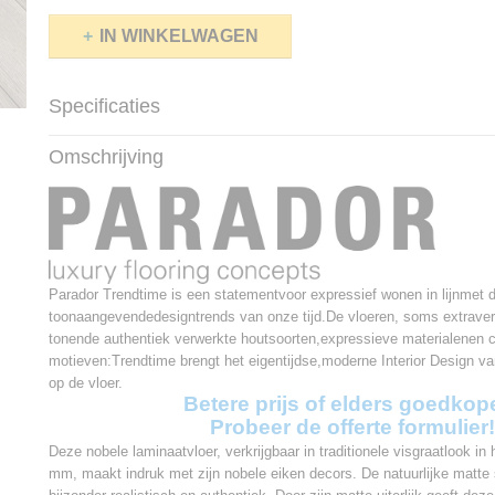
IN WINKELWAGEN
Specificaties
Productcode
1744700
Omschrijving
Afmetingen (l,b,h)
85,80 x 14,30 x 0,80 
Pakinhoud
1,595m²
Afmetingen
858 x 143 x 8 mm
Antal planken per pak
13
V-groef
4V
Garantie
Levenslang
Parador Trendtime is een statementvoor expressief wonen in lijnmet 
Garantie commercieel gebruik
10 jaar
toonaangevendedesigntrends van onze tijd.De vloeren, soms extraver
klasse
23 / 32
tonende authentiek verwerkte houtsoorten,expressieve materialenen c
Vloerverwarming
Geschikt
motieven:Trendtime brengt het eigentijdse,moderne Interior Design v
Waterbestendig
Ja
op de vloer.
Warmtedoorlaatweerstand
Betere prijs of elders goedkop
0,048 m²*K/W
Probeer de offerte formulier!
Deze nobele laminaatvloer, verkrijgbaar in traditionele visgraatlook in
mm, maakt indruk met zijn nobele eiken decors. De natuurlijke matte 