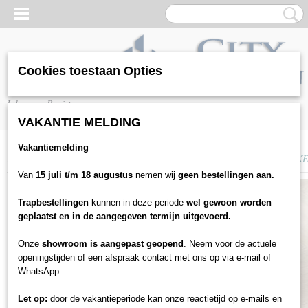
Cookies toestaan Opties
Inloggen
Registreren
VAKANTIE MELDING
Vakantiemelding
Home
>
Vloeren
>
Laminaat
>
Parador
>
PARADOR TRENDTIME 3 EIKE
Van
15 juli t/m 18 augustus
nemen wij
geen bestellingen aan.
Trapbestellingen
kunnen in deze periode
wel gewoon worden
geplaatst en in de aangegeven termijn uitgevoerd.
Onze
showroom is aangepast geopend
. Neem voor de actuele
openingstijden of een afspraak contact met ons op via e-mail of
WhatsApp.
Let op:
door de vakantieperiode kan onze reactietijd op e-mails en