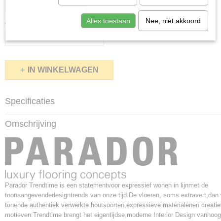
Alles toestaan
Nee, niet akkoord
Aantal
IN WINKELWAGEN
Specificaties
Productcode
Omschrijving
1730251
Afmetingen (l,b,h)
85,80 x 14,30 x 0,80 cm
Pakinhoud
1,595m²
Afmetingen
Parador Trendtime is een statementvoor expressief wonen in lijnmet de
858 x 143 x 8 mm
toonaangevendedesigntrends van onze tijd.De vloeren, soms extravert,dan 
tonende authentiek verwerkte houtsoorten,expressieve materialenen creatie
Antal planken per pak
motieven:Trendtime brengt het eigentijdse,moderne Interior Design vanhoo
13