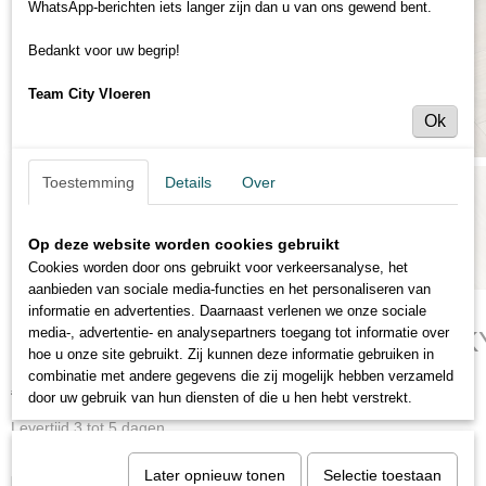
WhatsApp-berichten iets langer zijn dan u van ons gewend bent.
Bedankt voor uw begrip!
Team City Vloeren
Ok
Toestemming
Details
Over
Op deze website worden cookies gebruikt
Cookies worden door ons gebruikt voor verkeersanalyse, het
aanbieden van sociale media-functies en het personaliseren van
informatie en advertenties. Daarnaast verlenen we onze sociale
media-, advertentie- en analysepartners toegang tot informatie over
PARADOR TRENDTIME 3 EIKEN SK
hoe u onze site gebruikt. Zij kunnen deze informatie gebruiken in
combinatie met andere gegevens die zij mogelijk hebben verzameld
€ 38,95
€ 48,95
(inclusief btw 21%)
door uw gebruik van hun diensten of die u hen hebt verstrekt.
Levertijd 3 tot 5 dagen
Eenheid (minimale afname 20m²)
Later opnieuw tonen
Selectie toestaan