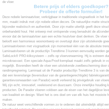
de vloer.
V-groef
Betere prijs of elders goedkoper?
4V
Probeer de offerte formulier!
Garantie
Deze nobele laminaatvloer, verkrijgbaar in traditionele visgraatlook in het f
Levenslang
mm, maakt indruk met zijn nobele eiken decors. De natuurlijke matte struct
Garantie commercieel gebruik
bijzonder realistisch en authentiek. Door zijn matte uiterlijk geeft deze stru
10 jaar
onbehandeld hout. Het ontwerp met omlopende voeg benadrukt de afzonderl
klasse
ervoor dat de laminaatvloer aan een echte houtvloer doet denken. De vloer 
23 / 32
belooft een harmonieus woonontwerp en overtuigt door zijn uitstekende goed
Laminaatvloeren met visgraatlook zijn momenteel één van de absolute trend
Vloerverwarming
Laminaatvloeren uit de productlijn Trendtime 3 kunnen eenvoudig worden ge
Geschikt
SafeLock® PRO-kliksysteem – zelfs op vloerverwarming. Hij is extreem d
Waterbestendig
microkrasvast. Een speciale Aqua-Proof-kernplaat maakt zelfs gebruik in v
Ja
mogelijk. Bovendien heeft de vloer een uitstekende zwelbescherming door
Warmtedoorlaatweerstand
randimpregnering. Laminaat uit de Parador productlijn Trendtime 3 is van de
0,048 m²*K/W
dat een levenslange (levensduur van de garantiegerechtigde) fabrieksgarant
garantievoorwaarden van Parador) wordt verleend bij privégebruik van vloeren
Wij zijn echt, innovatief, veeleisend en duurzaam. Onze innerlijke houding k
producten. De Parador vloeren voldoen aan de eisen van het dagelijkse lev
van kwaliteit en design. Want het is ons doel om van elk huis het mooiste hu
maken.
De natuur weet verschillende vormen zo te ordenen dat uiteindelijk altijd e