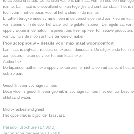
totaalbeeld ontstaat. De panelen van ons laminaat vormen ook een homoge
ruimte. Laminaat is onopvallend en kan tegelijkertijd centraal staan. Het is n
toch vormt het de basis voor al het andere in de ruimte.
Er zitten terugkerende symmetrieën in de verscheidenheid aan kleuren van 
van stenen of in de door het water achtergelaten sporen. De regelmaat van
oppervlakken in de natuur inspireert ons keer op keer tot nieuwe producten.
van uw huis de mooiste thuis ter wereld maken.
Productopbouw – details voor maximaal wooncomfort
Laminaat is slijtvast, robuust en extreem duurzaam. De uitgekiende techni
aan decors maken de vloer tot een klassieker.
Authentiek
De bijzonder authentieke oppervlakken zien er niet alleen uit als echt hout 
ook zo aan.
Geschikt voor vochtige ruimtes
Deze vloer is geschikt voor gebruik in vochtige ruimtes met een uur besch
stilstaand water.
Microkrasbestendigheid
Het oppervlak is bijzonder krasvast.
Parador Brochure (17.9MB)
Technische gegevens (0.2MB)