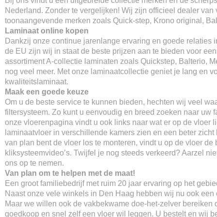
Bij ons vindt u een uitgebreide collectie merken en de scherpst
Nederland. Zonder te vergelijken! Wij zijn officieel dealer van 
toonaangevende merken zoals Quick-step, Krono original, Balt
Laminaat online kopen
Dankzij onze continue jarenlange ervaring en goede relaties 
de EU zijn wij in staat de beste prijzen aan te bieden voor ee
assortiment A-collectie laminaten zoals Quickstep, Balterio, M
nog veel meer. Met onze laminaatcollectie geniet je lang en v
kwaliteitslaminaat.
Maak een goede keuze
Om u de beste service te kunnen bieden, hechten wij veel wa
filtersysteem. Zo kunt u eenvoudig en breed zoeken naar uw fa
onze vloerenpagina vindt u ook links naar wat er op de vloer li
laminaatvloer in verschillende kamers zien en een beter zicht k
van plan bent de vloer los te monteren, vindt u op de vloer de 
kliksysteemvideo’s. Twijfel je nog steeds verkeerd? Aarzel ni
ons op te nemen.
Van plan om te helpen met de maat!
Een groot familiebedrijf met ruim 20 jaar ervaring op het gebi
Naast onze vele winkels in Den Haag hebben wij nu ook een o
Maar we willen ook de vakbekwame doe-het-zelver bereiken d
goedkoop en snel zelf een vloer wil leggen. U bestelt en wij 