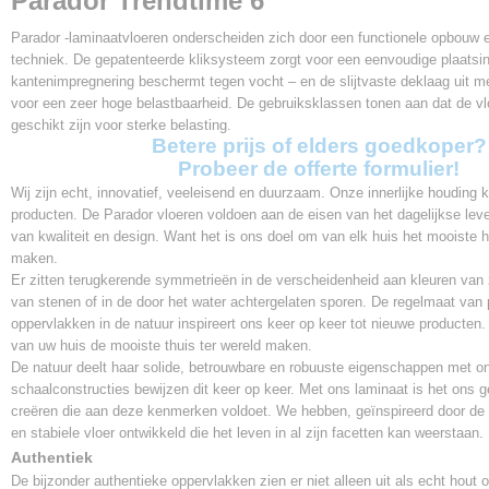
Parador Trendtime 6
2200 * 243 * 9 mm
V-groef
Parador -laminaatvloeren onderscheiden zich door een functionele opbouw
4V - micro groove
techniek. De gepatenteerde kliksysteem zorgt voor een eenvoudige plaatsin
Aantal planken per pak
kantenimpregnering beschermt tegen vocht – en de slijtvaste deklaag uit m
5
voor een zeer hoge belastbaarheid. De gebruiksklassen tonen aan dat de v
geschikt zijn voor sterke belasting.
Garantie
Betere prijs of elders goedkoper?
Levenslang
Probeer de offerte formulier!
Garantie Commerciële gebruik
Wij zijn echt, innovatief, veeleisend en duurzaam. Onze innerlijke houding k
10 jaar
producten. De Parador vloeren voldoen aan de eisen van het dagelijkse lev
Gebruiksklasse
van kwaliteit en design. Want het is ons doel om van elk huis het mooiste hu
23 / 33
maken.
Slijtageklasse
Er zitten terugkerende symmetrieën in de verscheidenheid aan kleuren van 
AC5
van stenen of in de door het water achtergelaten sporen. De regelmaat van
Klik systeem
oppervlakken in de natuur inspireert ons keer op keer tot nieuwe producten.
Safe lock pro
van uw huis de mooiste thuis ter wereld maken.
De natuur deelt haar solide, betrouwbare en robuuste eigenschappen met on
Vloerverwarming
schaalconstructies bewijzen dit keer op keer. Met ons laminaat is het ons g
Geschikt
creëren die aan deze kenmerken voldoet. We hebben, geïnspireerd door de
Warmtedoorlaatweerstand
en stabiele vloer ontwikkeld die het leven in al zijn facetten kan weerstaan.
0,048 m²*K/W
Authentiek
De bijzonder authentieke oppervlakken zien er niet alleen uit als echt hout 