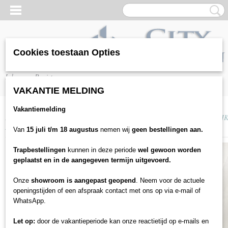
Cookies toestaan Opties
Inloggen
Registreren
VAKANTIE MELDING
Vakantiemelding
Home
>
Vloeren
>
Laminaat
>
Parador
>
PARADOR TRENDTIME 6 - EI
NATUURMAT
Van
15 juli t/m 18 augustus
nemen wij
geen bestellingen aan.
Trapbestellingen
kunnen in deze periode
wel gewoon worden
geplaatst en in de aangegeven termijn uitgevoerd.
Onze
showroom is aangepast geopend
. Neem voor de actuele
openingstijden of een afspraak contact met ons op via e-mail of
WhatsApp.
Let op:
door de vakantieperiode kan onze reactietijd op e-mails en