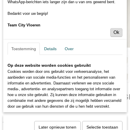
WhatsApp-berichten iets langer zijn dan u van ons gewend bent.
Bedankt voor uw begrip!
Team City Vloeren
Ok
Toestemming
Details
Over
Op deze website worden cookies gebruikt
Cookies worden door ons gebruikt voor verkeersanalyse, het
aanbieden van sociale media-functies en het personaliseren van
informatie en advertenties. Daarnaast verlenen we onze sociale
media-, advertentie- en analysepartners toegang tot informatie over
PARADOR TRENDTIME 6 - EIKEN 
hoe u onze site gebruikt. Zij kunnen deze informatie gebruiken in
combinatie met andere gegevens die zij mogelijk hebben verzameld
NATUURMAT
door uw gebruik van hun diensten of die u hen hebt verstrekt.
€ 31,95
€ 39,95
(inclusief btw 21%)
Later opnieuw tonen
Selectie toestaan