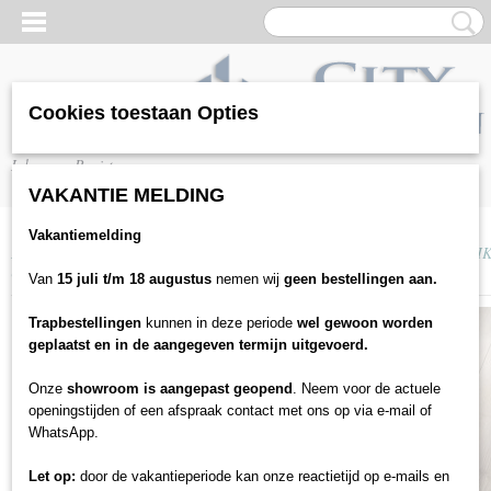
Cookies toestaan Opties
Inloggen
Registreren
VAKANTIE MELDING
Vakantiemelding
Home
>
Vloeren
>
Laminaat
>
Parador
>
PARADOR TRENDTIME 6 - EI
GEKALKT
Van
15 juli t/m 18 augustus
nemen wij
geen bestellingen aan.
Trapbestellingen
kunnen in deze periode
wel gewoon worden
geplaatst en in de aangegeven termijn uitgevoerd.
Onze
showroom is aangepast geopend
. Neem voor de actuele
openingstijden of een afspraak contact met ons op via e-mail of
WhatsApp.
Let op:
door de vakantieperiode kan onze reactietijd op e-mails en