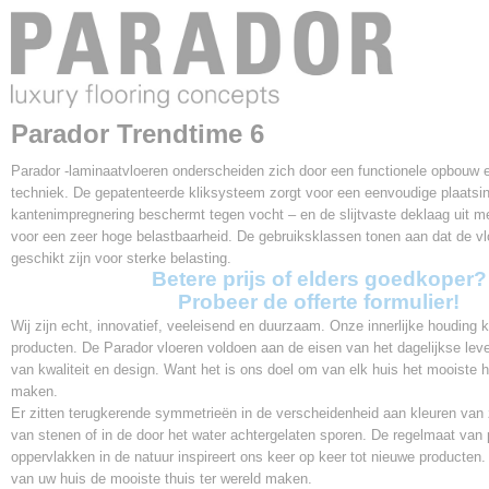
Afmetingen (l,b,h)
220 x 24,30 x 0,80 cm
Pakinhoud
2,673 m2
Afmetingen
Parador Trendtime 6
2200 * 243 * 9 mm
V-groef
Parador -laminaatvloeren onderscheiden zich door een functionele opbouw
4V - micro groove
techniek. De gepatenteerde kliksysteem zorgt voor een eenvoudige plaatsin
Aantal planken per pak
kantenimpregnering beschermt tegen vocht – en de slijtvaste deklaag uit m
5
voor een zeer hoge belastbaarheid. De gebruiksklassen tonen aan dat de v
geschikt zijn voor sterke belasting.
Garantie
Betere prijs of elders goedkoper?
Levenslang
Probeer de offerte formulier!
Garantie Commerciële gebruik
Wij zijn echt, innovatief, veeleisend en duurzaam. Onze innerlijke houding k
10 jaar
producten. De Parador vloeren voldoen aan de eisen van het dagelijkse lev
Gebruiksklasse
van kwaliteit en design. Want het is ons doel om van elk huis het mooiste hu
23 / 33
maken.
Slijtageklasse
Er zitten terugkerende symmetrieën in de verscheidenheid aan kleuren van 
AC5
van stenen of in de door het water achtergelaten sporen. De regelmaat van
Klik systeem
oppervlakken in de natuur inspireert ons keer op keer tot nieuwe producten.
Safe lock pro
van uw huis de mooiste thuis ter wereld maken.