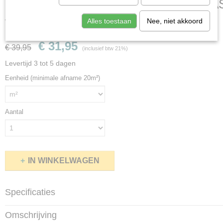
PARADOR TRENDTIME 6 - EIKEN 
WIT GEKALKT
Alles toestaan
Nee, niet akkoord
€ 31,95
€ 39,95
(inclusief btw 21%)
Levertijd 3 tot 5 dagen
Eenheid (minimale afname 20m²)
Aantal
IN WINKELWAGEN
Specificaties
Productcode
Omschrijving
1567470