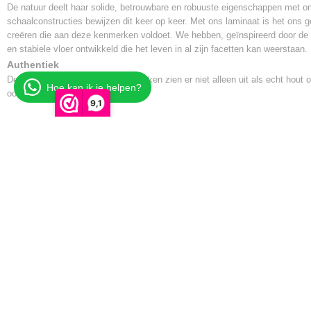
De natuur deelt haar solide, betrouwbare en robuuste eigenschappen met on
Vloerverwarming
schaalconstructies bewijzen dit keer op keer. Met ons laminaat is het ons g
Geschikt
creëren die aan deze kenmerken voldoet. We hebben, geïnspireerd door de
Warmtedoorlaatweerstand
en stabiele vloer ontwikkeld die het leven in al zijn facetten kan weerstaan.
0,048 m²*K/W
Authentiek
De bijzonder authentieke oppervlakken zien er niet alleen uit als echt hout 
Hoe kan ik je helpen?
ook zo aan.
9,1
Geschikt voor vochtige ruimtes
Deze vloer is geschikt voor gebruik in vochtige ruimtes met een uur besch
stilstaand water.
Microkrasbestendigheid
Het oppervlak is bijzonder krasvast.
Parador Brochure (17.9MB)
Technische gegevens (0.2MB)
Installatie video