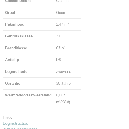
Classic-Deluxe
Classic
Groef
Geen
Pakinhoud
2,47 m²
Gebruiksklasse
31
Brandklasse
Cfl-s1
Antislip
DS
Legmethode
Zwevend
Garantie
30 Jahre
Warmtedoorlaatweerstand
0,067
m²(K/W)
Links:
Leginstructies