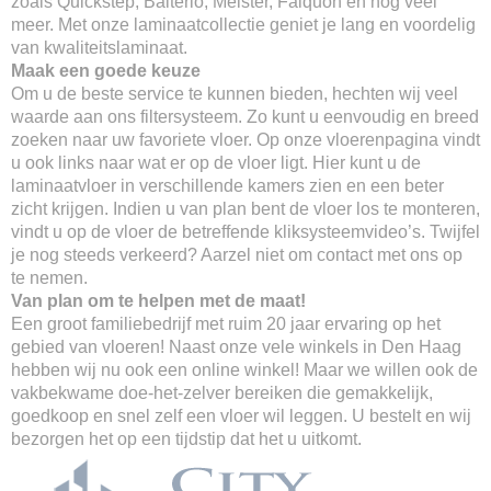
zoals Quickstep, Balterio, Meister, Falquon en nog veel
meer. Met onze laminaatcollectie geniet je lang en voordelig
van kwaliteitslaminaat.
Maak een goede keuze
Om u de beste service te kunnen bieden, hechten wij veel
waarde aan ons filtersysteem. Zo kunt u eenvoudig en breed
zoeken naar uw favoriete vloer. Op onze vloerenpagina vindt
u ook links naar wat er op de vloer ligt. Hier kunt u de
laminaatvloer in verschillende kamers zien en een beter
zicht krijgen. Indien u van plan bent de vloer los te monteren,
vindt u op de vloer de betreffende kliksysteemvideo’s. Twijfel
je nog steeds verkeerd? Aarzel niet om contact met ons op
te nemen.
Van plan om te helpen met de maat!
Een groot familiebedrijf met ruim 20 jaar ervaring op het
gebied van vloeren! Naast onze vele winkels in Den Haag
hebben wij nu ook een online winkel! Maar we willen ook de
vakbekwame doe-het-zelver bereiken die gemakkelijk,
goedkoop en snel zelf een vloer wil leggen. U bestelt en wij
bezorgen het op een tijdstip dat het u uitkomt.