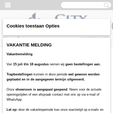
Cookies toestaan Opties
Inloggen
Registreren
UW WINKELWAGEN
Geen producten
(0)
VAKANTIE MELDING
Vakantiemelding
Home
>
Vloeren
>
Laminaat
>
JOKA
>
Joka Classic Madison ND 3017
Oak whiteline
Van
15 juli t/m 18 augustus
nemen wij
geen bestellingen aan.
Trapbestellingen
kunnen in deze periode
wel gewoon worden
geplaatst en in de aangegeven termijn uitgevoerd.
Onze
showroom is aangepast geopend
. Neem voor de actuele
openingstijden of een afspraak contact met ons op via e-mail of
WhatsApp.
Let op:
door de vakantieperiode kan onze reactietijd op e-mails en