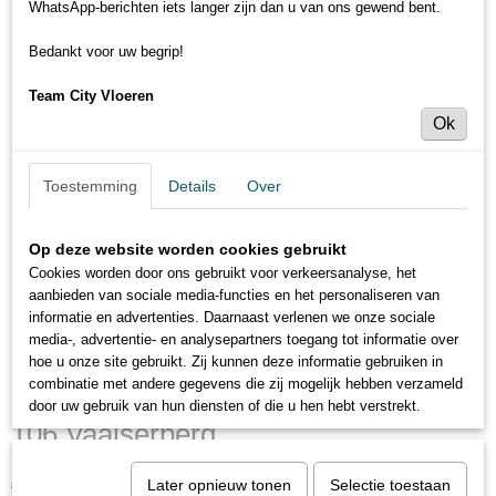
WhatsApp-berichten iets langer zijn dan u van ons gewend bent.
Bedankt voor uw begrip!
Team City Vloeren
Ok
Toestemming
Details
Over
Op deze website worden cookies gebruikt
Cookies worden door ons gebruikt voor verkeersanalyse, het
aanbieden van sociale media-functies en het personaliseren van
informatie en advertenties. Daarnaast verlenen we onze sociale
media-, advertentie- en analysepartners toegang tot informatie over
hoe u onze site gebruikt. Zij kunnen deze informatie gebruiken in
Hoomline Royal XL V2 Aqua Protect
combinatie met andere gegevens die zij mogelijk hebben verzameld
door uw gebruik van hun diensten of die u hen hebt verstrekt.
106 Vaalserberg
€ 23,95
Later opnieuw tonen
Selectie toestaan
€ 27,95
(inclusief btw 21%)