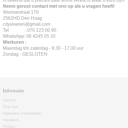
is bekend dat u precies daar wordt verkocht waar u kunt zijn!
Neem gerust contact met ons op als u vragen heeft!
Weimarstraat 170
2562HD Den Haag
cityvloeren@gmail.com
Tel : 070 223 00 90
WhatsApp: 06 4245 05 33
Werkuren :
Maandag t/m zaterdag - 9.30 - 17.00 uur
Zondag - GESLOTEN
Informatie
Contact
Over ons
Algemene voorwaarden
Vacatures
Privacy