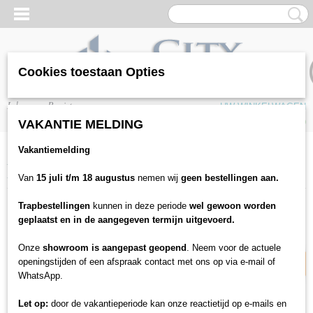
Cookies toestaan Opties
Inloggen
Registreren
UW WINKELWAGEN
Geen producten
(0)
VAKANTIE MELDING
Vakantiemelding
Home
>
Vloeren
>
Laminaat
>
Hoomline
>
Hoomline Royal XL V2 Aqua
Protect 106 Vaalserberg
Van
15 juli t/m 18 augustus
nemen wij
geen bestellingen aan.
Trapbestellingen
kunnen in deze periode
wel gewoon worden
14% korting
geplaatst en in de aangegeven termijn uitgevoerd.
Onze
showroom is aangepast geopend
. Neem voor de actuele
openingstijden of een afspraak contact met ons op via e-mail of
WhatsApp.
Let op:
door de vakantieperiode kan onze reactietijd op e-mails en