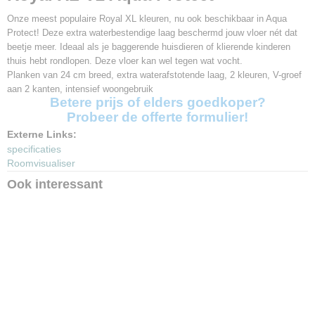
Aantal planken per pak
8 planken
Onze meest populaire Royal XL kleuren, nu ook beschikbaar in Aqua
Protect! Deze extra waterbestendige laag beschermd jouw vloer nét dat
Afmetingen
beetje meer. Ideaal als je baggerende huisdieren of klierende kinderen
1261 x 244 x 8mm
thuis hebt rondlopen. Deze vloer kan wel tegen wat vocht.
V-groef
Planken van 24 cm breed, extra waterafstotende laag, 2 kleuren, V-groef
2V lange zijde
aan 2 kanten, intensief woongebruik
Garantie
Betere prijs of elders goedkoper?
20 jaar
Probeer de offerte formulier!
Klik systeem
Externe Links:
Uniclic
specificaties
Vloerverwarming
Roomvisualiser
Geschikt
Ook interessant
Waterbestendig
Aqua Protect