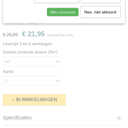
Hoomline Royal V2 Aqua Protect
Alles toestaan
Nee, niet akkoord
Molise 5299
€ 21,95
€ 25,95
(inclusief btw 21%)
Levertijd 3 tot 5 werkdagen
Eenheid (minimale afname 20m²)
Aantal
IN WINKELWAGEN
Specificaties