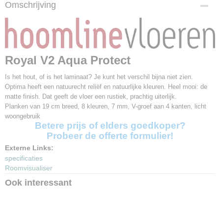
Productcode
Omschrijving
5299
Afmetingen (l,b,h)
126,10 x 19,20 x 0,80 cm
Pakinhoud
2,18 m²
Royal V2 Aqua Protect
Aantal planken per pak
9 planken
Is het hout, of is het laminaat? Je kunt het verschil bijna niet zien.
Optima heeft een natuurecht reliëf en natuurlijke kleuren. Heel mooi: de
V-groef
matte finish. Dat geeft de vloer een rustiek, prachtig uiterlijk.
2V
Planken van 19 cm breed, 8 kleuren, 7 mm, V-groef aan 4 kanten, licht
Garantie
woongebruik
20 jaar
Betere prijs of elders goedkoper?
Klasse
Probeer de offerte formulier!
AC4 (zwaar woongebruik)
Externe Links:
Klik systeem
specificaties
Uniclic
Roomvisualiser
Vloerverwarming
Ook interessant
Geschikt
Waterbestendig
Ja