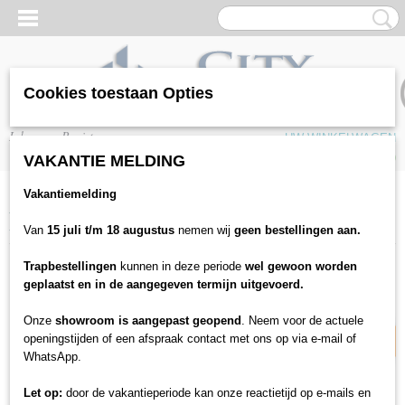
Cookies toestaan Opties
Inloggen
Registreren
UW WINKELWAGEN
Geen producten
(0)
VAKANTIE MELDING
Vakantiemelding
Home
>
Vloeren
>
Laminaat
>
Hoomline
>
Hoomline Royal V2 Aqua
Protect Molise 5299
Van
15 juli t/m 18 augustus
nemen wij
geen bestellingen aan.
Trapbestellingen
kunnen in deze periode
wel gewoon worden
15% korting
geplaatst en in de aangegeven termijn uitgevoerd.
Onze
showroom is aangepast geopend
. Neem voor de actuele
openingstijden of een afspraak contact met ons op via e-mail of
WhatsApp.
Let op:
door de vakantieperiode kan onze reactietijd op e-mails en