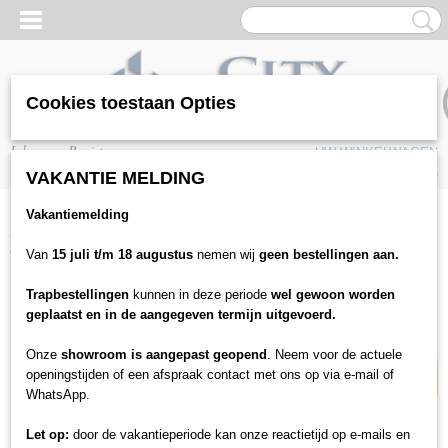
Cookies toestaan Opties
Inloggen
Registreren
UW WINKELWAGEN
Geen producten
(0)
VAKANTIE MELDING
Vakantiemelding
Home
>
Vloeren
>
Laminaat
>
Hoomline
>
Hoomline Elite XL V4 Waal
6079
Van
15 juli t/m 18 augustus
nemen wij
geen bestellingen aan.
Trapbestellingen
kunnen in deze periode
wel gewoon worden
15% korting
geplaatst en in de aangegeven termijn uitgevoerd.
Onze
showroom is aangepast geopend
. Neem voor de actuele
openingstijden of een afspraak contact met ons op via e-mail of
WhatsApp.
Let op:
door de vakantieperiode kan onze reactietijd op e-mails en