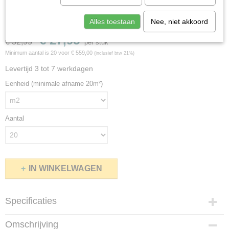
Hoomline Elite XL V4 Waal 6079
Alles toestaan
Nee, niet akkoord
€ 27,95
€ 32,95
per stuk
Minimum aantal is 20 voor
€ 559,00
(inclusief btw 21%)
Levertijd 3 tot 7 werkdagen
Eenheid (minimale afname 20m²)
Aantal
IN WINKELWAGEN
Specificaties
Productcode
Omschrijving