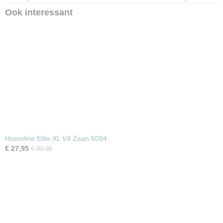
Kliksysteem:
Ook interessant
Uniclic
Geschikt voor vloerverwarming:
Ja
Hoomline Elite XL V4 Zaan 6084
€ 27,95
€ 32,95