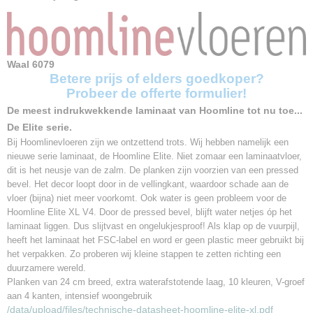
6079
Netto gewicht
15,00 Kg
Bruto gewicht
15,00 Kg
Waal 6079
Betere prijs of elders goedkoper?
Afmetingen (l,b,h)
Probeer de offerte formulier!
126,10 x 24,40 x 0,80 cm
De meest indrukwekkende laminaat van Hoomline tot nu toe...
Dikte:
8mm
De Elite serie.
Afmeting:
Bij Hoomlinevloeren zijn we ontzettend trots. Wij hebben namelijk een
126.1 x 24.4 cm
nieuwe serie laminaat, de Hoomline Elite. Niet zomaar een laminaatvloer,
dit is het neusje van de zalm. De planken zijn voorzien van een pressed
Pakinhoud:
bevel. Het decor loopt door in de vellingkant, waardoor schade aan de
2.46 m2
vloer (bijna) niet meer voorkomt. Ook water is geen probleem voor de
Gebruiksklasse:
Hoomline Elite XL V4. Door de pressed bevel, blijft water netjes óp het
32
laminaat liggen. Dus slijtvast en ongelukjesproof! Als klap op de vuurpijl,
Waterafstotend:
heeft het laminaat het FSC-label en word er geen plastic meer gebruikt bij
Ja
het verpakken. Zo proberen wij kleine stappen te zetten richting een
Huishoudelijke garantie:
duurzamere wereld.
20 jaar
Planken van 24 cm breed, extra waterafstotende laag, 10 kleuren, V-groef
Toplaag:
aan 4 kanten, intensief woongebruik
/data/upload/files/technische-datasheet-hoomline-elite-xl.pdf
Extra mat