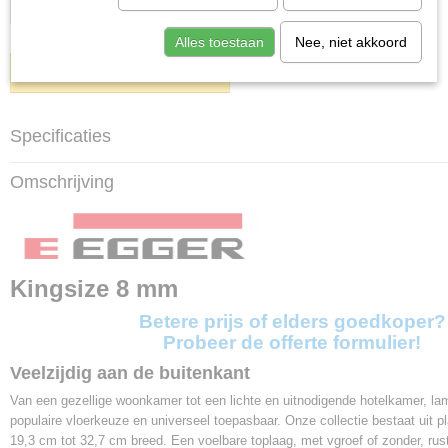
Alles toestaan
Nee, niet akkoord
IN WINKELWAGEN
Specificaties
Productcode
Omschrijving
EPL207
Afmetingen (l,b,h)
129,20 x 32,70 x 0,80 cm
Garantie
20 jaar
Kingsize 8 mm
V-groef
Betere prijs of elders goedkoper?
2V
Probeer de offerte formulier!
Pakinhoud
2,53 m²
Veelzijdig aan de buitenkant
Afmeting paneel
Van een gezellige woonkamer tot een lichte en uitnodigende hotelkamer, lam
1292 x 327 x 8mm
populaire vloerkeuze en universeel toepasbaar. Onze collectie bestaat uit p
Planken per pak
19,3 cm tot 32,7 cm breed. Een voelbare toplaag, met vgroef of zonder, rust