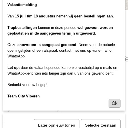
Vakantiemelding
Van
15 juli t/m 18 augustus
nemen wij
geen bestellingen aan.
Trapbestellingen
kunnen in deze periode
wel gewoon worden
geplaatst en in de aangegeven termijn uitgevoerd.
Onze
showroom is aangepast geopend
. Neem voor de actuele
openingstijden of een afspraak contact met ons op via e-mail of
WhatsApp.
Egger Kingsize 8mm - 207 Triestino T
Let op:
door de vakantieperiode kan onze reactietijd op e-mails en
grijs
WhatsApp-berichten iets langer zijn dan u van ons gewend bent.
€ 27,95
Bedankt voor uw begrip!
(inclusief btw 21%)
Levertijd 3 tot 5 dagen
Team City Vloeren
Eenheid (minimale afname 20m²)
Ok
Aantal
Later opnieuw tonen
Selectie toestaan