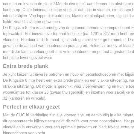
6 planken
noesten en leven in de plank? Met de diversiteit aan decoren en abstracte d
kanten op. Onze laminaatcollectie voorziet dan ook in vloeren, die passen b
Gebruiksklasse
interieurstijlen. Van hippe blokpatronen, klassieke plankpatronen, eigentijds
32
lichte Scandinavische ontwerpen.
Slijtageklasse
De Kingsize 8 mm is afkomstig van de gerenommeerde vloerenproducent E
AC4
topkwaliteit! Het innovatieve formaat kingsize (ca. 1291 x 327 mm) heeft ee
Klik systeem
vloerdeel. Hierdoor is dit formaat bij uitstek geschikt voor grote ruimtes. Da
Click it!
gevarieerde aanbod van houtdecoren prachtig uit. Helemaal trendy of klassi
Vloerverwarming
mm dikke laminaatvloer geeft met vele houtdecors en perfect afgestemde det
Geschikt
het juiste levensgevoel weer.
Warmtedoorlaatweerstand
Extra brede plank
0,07 m² K/W
Je kunt kiezen uit diverse patronen en hout- en betonlookdecoren met bijpa
De Kingsize 8 mm heeft een extra brede plank en een vlakke uitvoering, wa
strakke uitstraling. Dit model is geschikt voor vloerverwarming en kun je to
woonruimtes tot klasse 23 (zwaar thuisgebruik) en inzetten voor zakelijke d
32 (kantoren en winkels).
Perfect in elkaar gezet
Met de CLIC it! verbinding zijn alle vloeren snel en eenvoudig in elke ruimt
dit gepatenteerde kliksysteem geldt dit zelfs voor grote oppervlakten. Het pr
vloerdelen is ontworpen voor een optimale pasvorm en biedt tevens extra 
binnendringen van vocht.