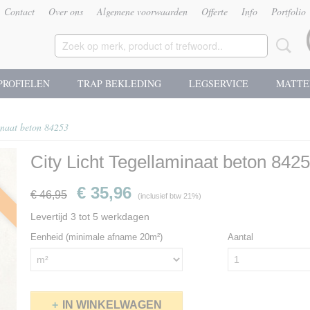
Contact
Over ons
Algemene voorwaarden
Offerte
Info
Portfolio
PROFIELEN
TRAP BEKLEDING
LEGSERVICE
MATTE
inaat beton 84253
City Licht Tegellaminaat beton 842
g
€ 35,96
€ 46,95
(inclusief btw 21%)
Levertijd 3 tot 5 werkdagen
Eenheid (minimale afname 20m²)
Aantal
IN WINKELWAGEN