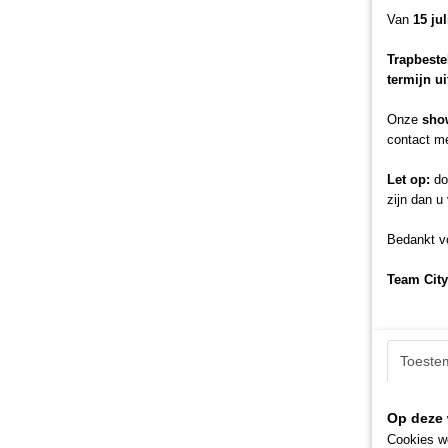
Van
15 ju
Trapbeste
termijn u
Onze
sho
contact me
Let op:
doo
zijn dan u
Bedankt vo
Team City
Toeste
Op deze 
Cookies wo