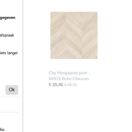
ngegeven
oongebruik
 afspraak
dkamers
iets langer
loer-
City Hongaarse punt -
84973 Boho Chevron
€ 35,45
€ 46,95
Ok
plaag
ia-