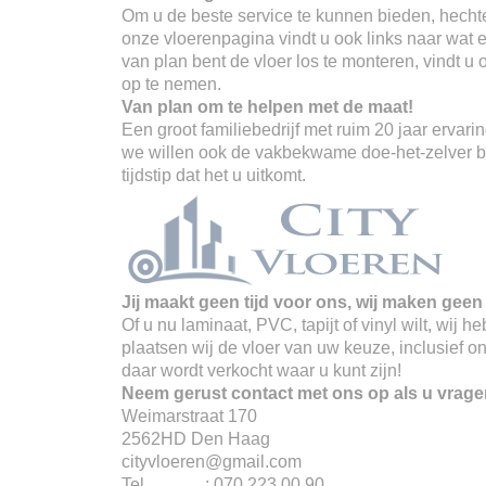
Om u de beste service te kunnen bieden, hechte
onze vloerenpagina vindt u ook links naar wat er
van plan bent de vloer los te monteren, vindt u
op te nemen.
Van plan om te helpen met de maat!
Een groot familiebedrijf met ruim 20 jaar erva
we willen ook de vakbekwame doe-het-zelver ber
tijdstip dat het u uitkomt.
Jij maakt geen tijd voor ons, wij maken geen 
Of u nu laminaat, PVC, tapijt of vinyl wilt, wij
plaatsen wij de vloer van uw keuze, inclusief o
daar wordt verkocht waar u kunt zijn!
Neem gerust contact met ons op als u vrage
Weimarstraat 170
2562HD Den Haag
cityvloeren@gmail.com
Tel : 070 223 00 90