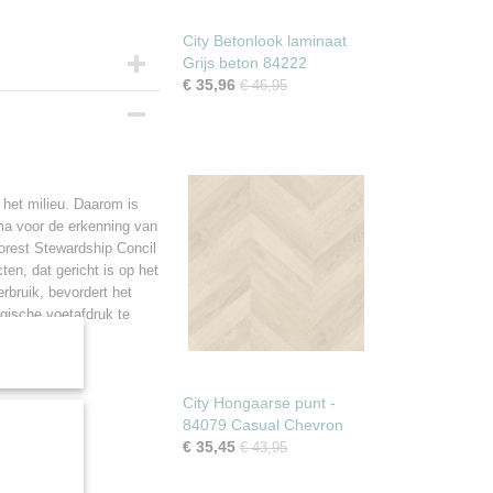
City Betonlook laminaat
Grijs beton 84222
€ 35,96
€ 46,95
 cm
 het milieu. Daarom is
ma voor de erkenning van
orest Stewardship Concil
en, dat gericht is op het
rbruik, bevordert het
ogische voetafdruk te
er?
City Hongaarse punt -
84079 Casual Chevron
€ 35,45
€ 43,95