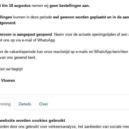
li t/m 18 augustus
nemen wij
geen bestellingen aan.
llingen
kunnen in deze periode
wel gewoon worden geplaatst en in de aa
Waterbestendig toplaag
klasse zwaar w
itgevoerd.
wroom is aangepast geopend
. Neem voor de actuele openingstijden of een
t ons op via e-mail of WhatsApp.
geschikt voor
Slijtlaag
keukens en ba
r de vakantieperiode kan onze reactietijd op e-mails en WhatsApp-berichten 
 van ons gewend bent.
or uw begrip!
Geschikt voor v
HDF waterafstotend
verwarming
 Vloeren
Jointguard
Brandklasse
mming
Details
Over
website worden cookies gebruikt
Antistatisch
Realistische to
rden door ons gebruikt voor verkeersanalyse, het aanbieden van sociale med