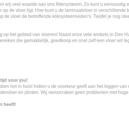
n wij veel waarde aan ons filtersysteem. Zo kunt u eenvoudig e
 op de vloer ligt. Hier kunt u de laminaatvloer in verschillende 
 op de vloer de betreffende kliksysteemvideo’s. Twijfel je nog s
ring op het gebied van vloeren! Naast onze vele winkels in Den 
eiken die gemakkelijk, goedkoop en snel zelf een vloer wil le
tijd voor jou!
 hebben het in huis! Indien u de voorkeur geeft aan het leggen va
ndervloer en plinten. Wij veroorzaken geen problemen met hoge o
n heeft!