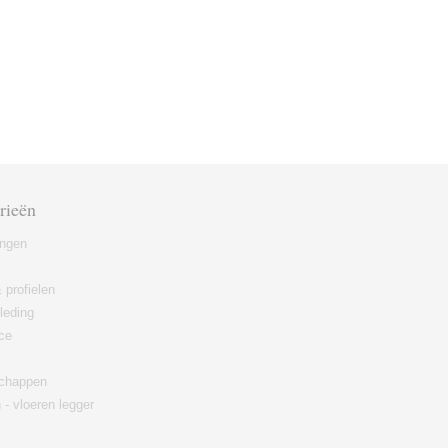
rieën
ingen
 profielen
leding
ce
chappen
 - vloeren legger