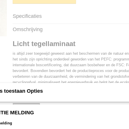
Specificaties
Productcode
253
Omschrijving
Netto gewicht
18,00 Kg
Bruto gewicht
18,00 Kg
Licht tegellaminaat
Afmetingen (l,b,h)
118,20 x 60,10 x 0,80
Garantie
Levenslang
is altijd zeer toegewijd geweest aan het beschermen van de natuur en
V-groef
4V
het sinds zijn oprichting onderdeel geworden van het PEFC: program
Klasse
23/33
internationale boscertificering, dat duurzaam bosbeheer en de FSC: F
Slijtageklasse
AC6
bevordert. Bovendien bevordert het de productieproces voor de product
Materiaal
Waterafstotend HDF
verbeteren van de duurzaamheid, de vermindering van het grondstofve
Vloerverwarming
Geschikt
recyclingafval, minimaliseert het energieverbruik en helpt het de ecol
Speciale ruimtes
Badkamergeschikt
verkleinen.
s toestaan Opties
Betere prijs of elders goedkop
Extra
Antistatisch
Probeer de offerte formulier!
Structuur
Realistisch
TIE MELDING
melding