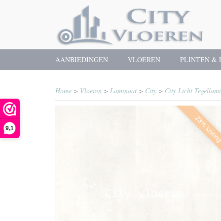
AANBIEDINGEN
VLOEREN
PLINTEN & 
Home
>
Vloeren
>
Laminaat
>
City
>
City Licht Tegellam
23% kortin
9,1