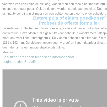
Garantie
voorzien van een keiharde slijtlaag, waarin men een mooie houtnerfstructuu
15 jaar
lopende structuur perst. Ook de decors worden steeds authentieker. Door d
laminaatvloer bijna niet meer van een echte houten vloer te onderscheiden.
V-groef
Betere prijs of elders goedkoper?
Geen
Probeer de offerte formulier!
Gebruiksklasse
De Ardennen collectie heeft twaalf dessins, variërend van wit tot antraciet e
32
donkerbruin. Deze vloeren zijn geschikt voor gebruik in woonkamers, slaa
Slijtageklasse
maar ook voor licht kantoorgebruik. De vloeren hebben een dikte van 7 mm
AC4
1261 x 192 mm. De vloeren hebben geen v-groef en liggen daardoor direct t
Klik systeem
geeft de ruimte een mooie strakke uitstraling.
Uniclic
Meer info:
Vloerverwarming
Beautifloor ardennen technische informatieblad
Geschikt
Leginstructies Beautifloor
Brandklassering
Cfl - S1
Vlekkengevoeligheid
Klasse 5
Slipweerstand
DS
Warmte weerstand
0,051 m² K/W