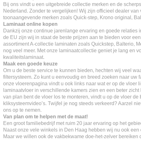
Bij ons vindt u een uitgebreide collectie merken en de scherpst
Nederland. Zonder te vergelijken! Wij zijn officieel dealer van 
toonaangevende merken zoals Quick-step, Krono original, Balt
Laminaat online kopen
Dankzij onze continue jarenlange ervaring en goede relaties 
de EU zijn wij in staat de beste prijzen aan te bieden voor ee
assortiment A-collectie laminaten zoals Quickstep, Balterio, M
nog veel meer. Met onze laminaatcollectie geniet je lang en v
kwaliteitslaminaat.
Maak een goede keuze
Om u de beste service te kunnen bieden, hechten wij veel wa
filtersysteem. Zo kunt u eenvoudig en breed zoeken naar uw fa
onze vloerenpagina vindt u ook links naar wat er op de vloer li
laminaatvloer in verschillende kamers zien en een beter zicht k
van plan bent de vloer los te monteren, vindt u op de vloer de 
kliksysteemvideo’s. Twijfel je nog steeds verkeerd? Aarzel ni
ons op te nemen.
Van plan om te helpen met de maat!
Een groot familiebedrijf met ruim 20 jaar ervaring op het gebi
Naast onze vele winkels in Den Haag hebben wij nu ook een o
Maar we willen ook de vakbekwame doe-het-zelver bereiken d