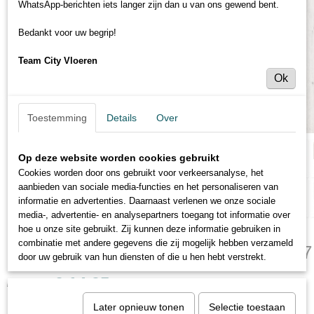
WhatsApp-berichten iets langer zijn dan u van ons gewend bent.
Bedankt voor uw begrip!
Team City Vloeren
Ok
Toestemming
Details
Over
Op deze website worden cookies gebruikt
Cookies worden door ons gebruikt voor verkeersanalyse, het
aanbieden van sociale media-functies en het personaliseren van
informatie en advertenties. Daarnaast verlenen we onze sociale
media-, advertentie- en analysepartners toegang tot informatie over
hoe u onze site gebruikt. Zij kunnen deze informatie gebruiken in
combinatie met andere gegevens die zij mogelijk hebben verzameld
Beautifloor Ardennen Stavelot BTF477
door uw gebruik van hun diensten of die u hen hebt verstrekt.
€ 14,95
€ 19,75
(inclusief btw 21%)
Later opnieuw tonen
Selectie toestaan
Levertijd 1 tot 5 dagen