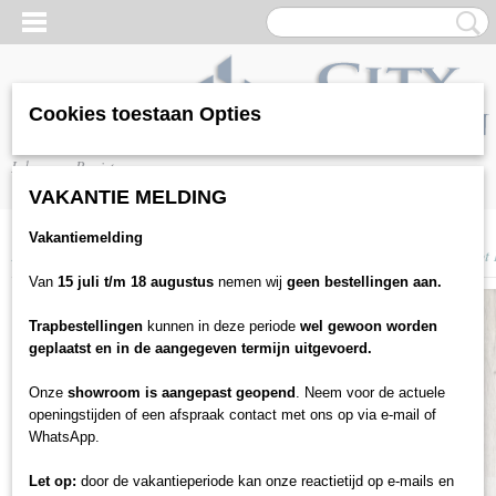
Cookies toestaan Opties
Inloggen
Registreren
VAKANTIE MELDING
Vakantiemelding
Home
>
Vloeren
>
Laminaat
>
Beautifloor
>
Beautifloor Ardennen Stavelo
Van
15 juli t/m 18 augustus
nemen wij
geen bestellingen aan.
Trapbestellingen
kunnen in deze periode
wel gewoon worden
geplaatst en in de aangegeven termijn uitgevoerd.
Onze
showroom is aangepast geopend
. Neem voor de actuele
openingstijden of een afspraak contact met ons op via e-mail of
WhatsApp.
Let op:
door de vakantieperiode kan onze reactietijd op e-mails en