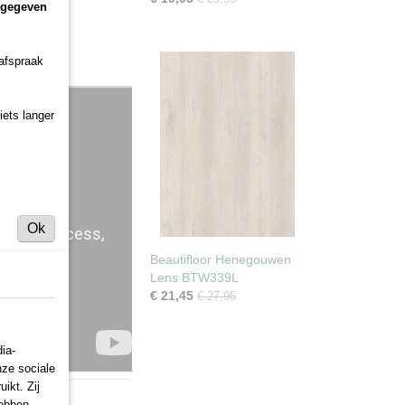
ngegeven
 afspraak
iets langer
Ok
Beautifloor Henegouwen
Lens BTW339L
€ 21,45
€ 27,95
ia-
nze sociale
ikt. Zij
hebben