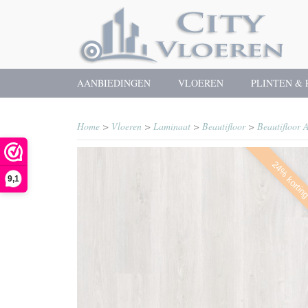
AANBIEDINGEN
VLOEREN
PLINTEN & 
Home
>
Vloeren
>
Laminaat
>
Beautifloor
>
Beautifloor
24% kortin
9,1