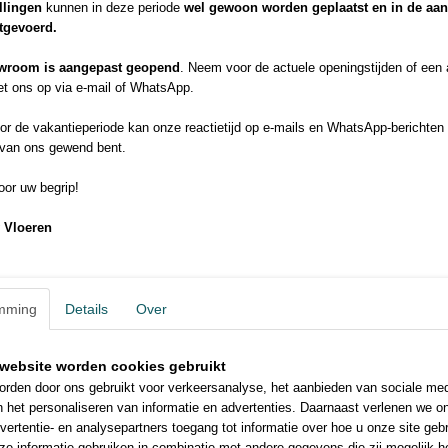
elkaar aan. Dit geeft de ruimte een mooie strakke uitstraling.
llingen
kunnen in deze periode
wel gewoon worden geplaatst en in de aa
Meer info:
itgevoerd.
Beautifloor ardennen technische informatieblad
Leginstructies Beautifloor
wroom is aangepast geopend
. Neem voor de actuele openingstijden of een
t ons op via e-mail of WhatsApp.
r de vakantieperiode kan onze reactietijd op e-mails en WhatsApp-berichten 
 van ons gewend bent.
or uw begrip!
 Vloeren
mming
Details
Over
website worden cookies gebruikt
rden door ons gebruikt voor verkeersanalyse, het aanbieden van sociale med
n het personaliseren van informatie en advertenties. Daarnaast verlenen we o
vertentie- en analysepartners toegang tot informatie over hoe u onze site gebru
e informatie gebruiken in combinatie met andere gegevens die zij mogelijk 