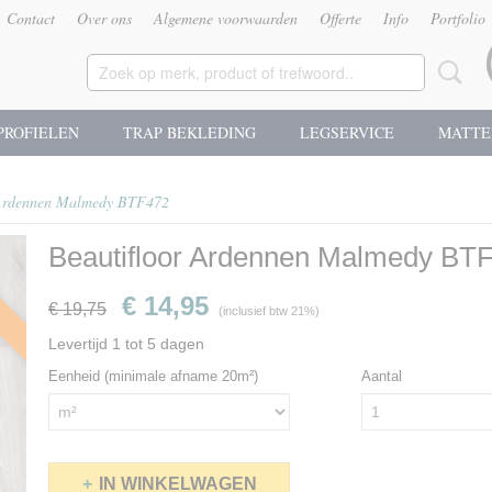
Contact
Over ons
Algemene voorwaarden
Offerte
Info
Portfolio
PROFIELEN
TRAP BEKLEDING
LEGSERVICE
MATTE
 Ardennen Malmedy BTF472
Beautifloor Ardennen Malmedy BT
g
€ 14,95
€ 19,75
(inclusief btw 21%)
Levertijd 1 tot 5 dagen
Eenheid (minimale afname 20m²)
Aantal
IN WINKELWAGEN