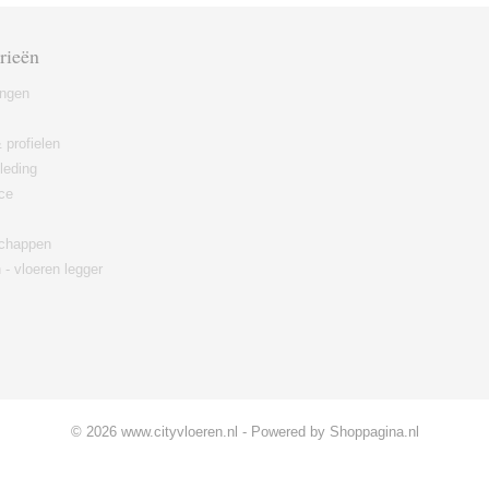
rieën
ingen
 profielen
leding
ce
chappen
 - vloeren legger
© 2026 www.cityvloeren.nl - Powered by Shoppagina.nl