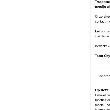
Trapbeste
termijn u
Onze
sho
contact me
Let op:
doo
zijn dan u
Bedankt vo
Team City
Toeste
Op deze 
Cookies wo
functies e
media-, ad
kunnen dez