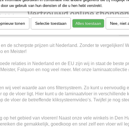
door uw gebruik van hun diensten of die u hen hebt verstrekt.
opnieuw tonen
Selectie toestaan
Alles toestaan
Nee, niet 
 en de scherpste prijzen uit Nederland. Zonder te vergelijken! W
io en Meister!
ede relaties in Nederland en de EU zijn wij in staat de beste p
, Meister, Falquon en nog veel meer. Met onze laminaatcollectie 
n wij veel waarde aan ons filtersysteem. Zo kunt u eenvoudig e
 op de vloer ligt. Hier kunt u de laminaatvloer in verschillende 
 op de vloer de betreffende kliksysteemvideo’s. Twijfel je nog s
ring op het gebied van vloeren! Naast onze vele winkels in Den 
eiken die gemakkelijk, goedkoop en snel zelf een vloer wil le