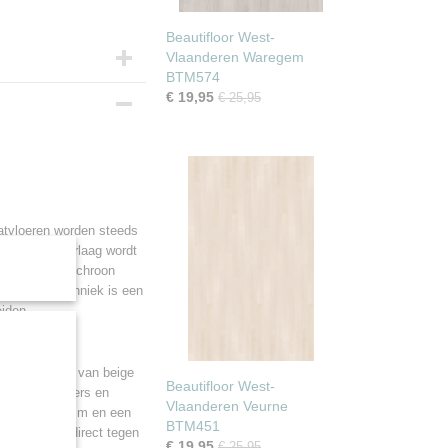
Beautifloor West-
Vlaanderen Waregem
BTM574
€ 19,95
€ 25,95
0 cm
aatvloeren worden steeds
F. Deze papierlaag wordt
ructuur of synchroon
Door deze techniek is een
eiden.
er?
aciet eiken en van beige
Beautifloor West-
ers, slaapkamers en
Vlaanderen Veurne
 dikte van 7 mm en een
BTM451
en daardoor direct tegen
€ 19,95
€ 25,95