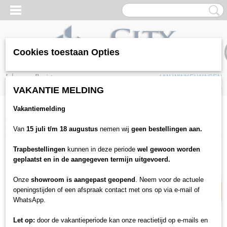
Cookies toestaan Opties
Inloggen
Registreren
UW WINKELWAGEN
Geen producten
(0)
VAKANTIE MELDING
Vakantiemelding
Home
>
Vloeren
>
Laminaat
>
Beautifloor
>
Beautifloor Antwerpen
Kapellen S7F00049
Van
15 juli t/m 18 augustus
nemen wij
geen bestellingen aan.
Trapbestellingen
kunnen in deze periode
wel gewoon worden
24% korting
geplaatst en in de aangegeven termijn uitgevoerd.
Onze
showroom is aangepast geopend
. Neem voor de actuele
openingstijden of een afspraak contact met ons op via e-mail of
WhatsApp.
Let op:
door de vakantieperiode kan onze reactietijd op e-mails en