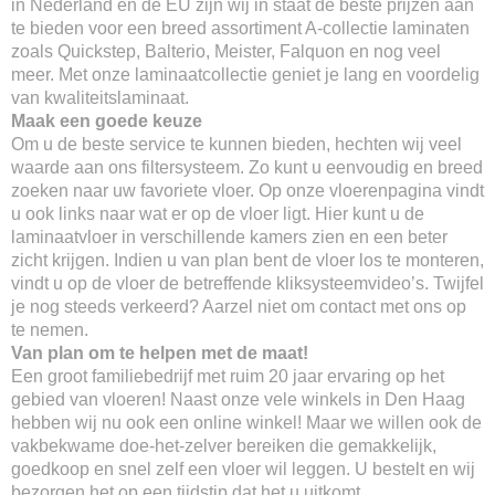
in Nederland en de EU zijn wij in staat de beste prijzen aan
te bieden voor een breed assortiment A-collectie laminaten
zoals Quickstep, Balterio, Meister, Falquon en nog veel
meer. Met onze laminaatcollectie geniet je lang en voordelig
van kwaliteitslaminaat.
Maak een goede keuze
Om u de beste service te kunnen bieden, hechten wij veel
waarde aan ons filtersysteem. Zo kunt u eenvoudig en breed
zoeken naar uw favoriete vloer. Op onze vloerenpagina vindt
u ook links naar wat er op de vloer ligt. Hier kunt u de
laminaatvloer in verschillende kamers zien en een beter
zicht krijgen. Indien u van plan bent de vloer los te monteren,
vindt u op de vloer de betreffende kliksysteemvideo’s. Twijfel
je nog steeds verkeerd? Aarzel niet om contact met ons op
te nemen.
Van plan om te helpen met de maat!
Een groot familiebedrijf met ruim 20 jaar ervaring op het
gebied van vloeren! Naast onze vele winkels in Den Haag
hebben wij nu ook een online winkel! Maar we willen ook de
vakbekwame doe-het-zelver bereiken die gemakkelijk,
goedkoop en snel zelf een vloer wil leggen. U bestelt en wij
bezorgen het op een tijdstip dat het u uitkomt.