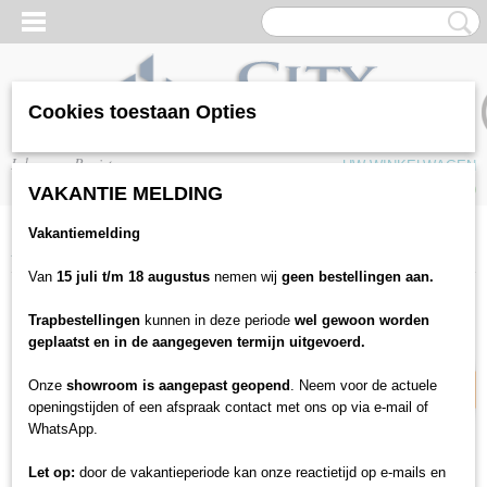
Cookies toestaan Opties
Inloggen
Registreren
UW WINKELWAGEN
Geen producten
(0)
VAKANTIE MELDING
Vakantiemelding
Home
>
Vloeren
>
Laminaat
>
Beautifloor
>
Beautifloor Jackson Collectie
Van
15 juli t/m 18 augustus
nemen wij
geen bestellingen aan.
24% korting
Trapbestellingen
kunnen in deze periode
wel gewoon worden
geplaatst en in de aangegeven termijn uitgevoerd.
Onze
showroom is aangepast geopend
. Neem voor de actuele
openingstijden of een afspraak contact met ons op via e-mail of
WhatsApp.
Let op:
door de vakantieperiode kan onze reactietijd op e-mails en