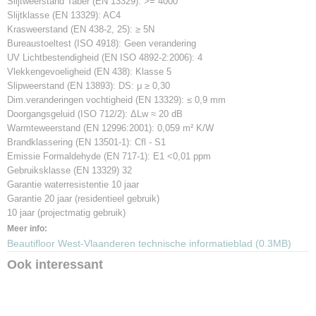
Slijtweerstand Taber (EN 13329): >= 4000
Slijtklasse (EN 13329): AC4
Krasweerstand (EN 438-2, 25): ≥ 5N
Bureaustoeltest (ISO 4918): Geen verandering
UV Lichtbestendigheid (EN ISO 4892-2:2006): 4
Vlekkengevoeligheid (EN 438): Klasse 5
Slipweerstand (EN 13893): DS: μ ≥ 0,30
Dim.veranderingen vochtigheid (EN 13329): ≤ 0,9 mm
Doorgangsgeluid (ISO 712/2): ΔLw ≈ 20 dB
Warmteweerstand (EN 12996:2001): 0,059 m² K/W
Brandklassering (EN 13501-1): Cfl - S1
Emissie Formaldehyde (EN 717-1): E1 <0,01 ppm
Gebruiksklasse (EN 13329) 32
Garantie waterresistentie 10 jaar
Garantie 20 jaar (residentieel gebruik)
10 jaar (projectmatig gebruik)
Meer info:
Beautifloor West-Vlaanderen technische informatieblad (0.3MB)
Ook interessant