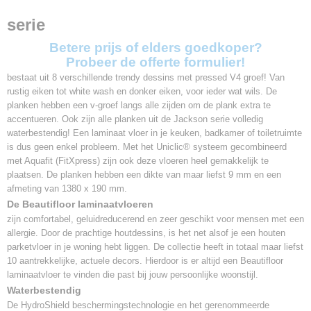
Afmetingen
serie
1380 x 190 x 9 mm
V-groef
Betere prijs of elders goedkoper?
V4 pressed
Probeer de offerte formulier!
Klasse
bestaat uit 8 verschillende trendy dessins met pressed V4 groef! Van
AC4 (zwaar woongebruik)
rustig eiken tot white wash en donker eiken, voor ieder wat wils. De
Klik systeem
planken hebben een v-groef langs alle zijden om de plank extra te
Uniclic + Aquafit (FitXpress)
accentueren. Ook zijn alle planken uit de Jackson serie volledig
Vloerverwarming
waterbestendig! Een laminaat vloer in je keuken, badkamer of toiletruimte
Geschikt
is dus geen enkel probleem. Met het Uniclic® systeem gecombineerd
met Aquafit (FitXpress) zijn ook deze vloeren heel gemakkelijk te
Waterbestendig
plaatsen. De planken hebben een dikte van maar liefst 9 mm en een
Ja
afmeting van 1380 x 190 mm.
Garantie
De Beautifloor laminaatvloeren
20 jaar
zijn comfortabel, geluidreducerend en zeer geschikt voor mensen met een
Warmtedoorlaatweerstand
allergie. Door de prachtige houtdessins, is het net alsof je een houten
0,059 m² K/W
parketvloer in je woning hebt liggen. De collectie heeft in totaal maar liefst
10 aantrekkelijke, actuele decors. Hierdoor is er altijd een Beautifloor
laminaatvloer te vinden die past bij jouw persoonlijke woonstijl.
Waterbestendig
De HydroShield beschermingstechnologie en het gerenommeerde