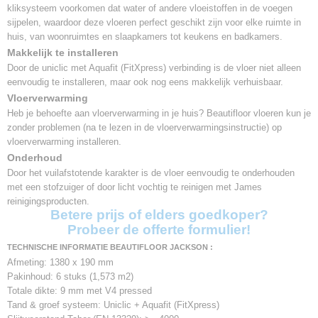
kliksysteem voorkomen dat water of andere vloeistoffen in de voegen
sijpelen, waardoor deze vloeren perfect geschikt zijn voor elke ruimte in
huis, van woonruimtes en slaapkamers tot keukens en badkamers.
Makkelijk te installeren
Door de uniclic met Aquafit (FitXpress) verbinding is de vloer niet alleen
eenvoudig te installeren, maar ook nog eens makkelijk verhuisbaar.
Vloerverwarming
Heb je behoefte aan vloerverwarming in je huis? Beautifloor vloeren kun je
zonder problemen (na te lezen in de vloerverwarmingsinstructie) op
vloerverwarming installeren.
Onderhoud
Door het vuilafstotende karakter is de vloer eenvoudig te onderhouden
met een stofzuiger of door licht vochtig te reinigen met James
reinigingsproducten.
Betere prijs of elders goedkoper?
Probeer de offerte formulier!
TECHNISCHE INFORMATIE BEAUTIFLOOR JACKSON :
Afmeting: 1380 x 190 mm
Pakinhoud: 6 stuks (1,573 m2)
Totale dikte: 9 mm met V4 pressed
Tand & groef systeem: Uniclic + Aquafit (FitXpress)