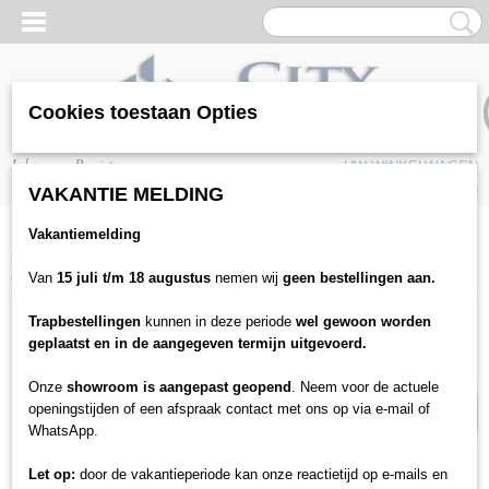
Cookies toestaan Opties
Inloggen
Registreren
UW WINKELWAGEN
Geen producten
(0)
VAKANTIE MELDING
Vakantiemelding
Home
>
Vloeren
>
Laminaat
>
Alsapan visgraat
>
Alsafloor Solid ICS518
Roble naturel
Van
15 juli t/m 18 augustus
nemen wij
geen bestellingen aan.
Trapbestellingen
kunnen in deze periode
wel gewoon worden
19% korting
geplaatst en in de aangegeven termijn uitgevoerd.
Onze
showroom is aangepast geopend
. Neem voor de actuele
openingstijden of een afspraak contact met ons op via e-mail of
WhatsApp.
Let op:
door de vakantieperiode kan onze reactietijd op e-mails en