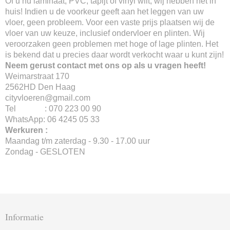
Of u nu laminaat, PVC, tapijt of vinyl wilt, wij hebben het in
huis! Indien u de voorkeur geeft aan het leggen van uw
vloer, geen probleem. Voor een vaste prijs plaatsen wij de
vloer van uw keuze, inclusief ondervloer en plinten. Wij
veroorzaken geen problemen met hoge of lage plinten. Het
is bekend dat u precies daar wordt verkocht waar u kunt zijn!
Neem gerust contact met ons op als u vragen heeft!
Weimarstraat 170
2562HD Den Haag
cityvloeren@gmail.com
Tel : 070 223 00 90
WhatsApp: 06 4245 05 33
Werkuren :
Maandag t/m zaterdag - 9.30 - 17.00 uur
Zondag - GESLOTEN
Informatie