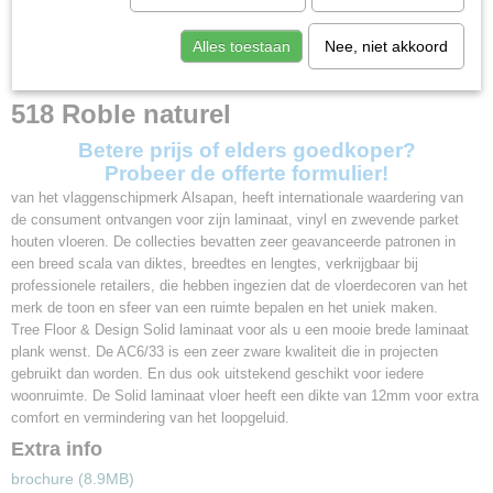
Afmetingen (l,b,h)
128,60 x 14,30 x 1,20 cm
Alles toestaan
Nee, niet akkoord
518 Roble naturel
Betere prijs of elders goedkoper?
Probeer de offerte formulier!
van het vlaggenschipmerk Alsapan, heeft internationale waardering van
de consument ontvangen voor zijn laminaat, vinyl en zwevende parket
houten vloeren. De collecties bevatten zeer geavanceerde patronen in
een breed scala van diktes, breedtes en lengtes, verkrijgbaar bij
professionele retailers, die hebben ingezien dat de vloerdecoren van het
merk de toon en sfeer van een ruimte bepalen en het uniek maken.
Tree Floor & Design Solid laminaat voor als u een mooie brede laminaat
plank wenst. De AC6/33 is een zeer zware kwaliteit die in projecten
gebruikt dan worden. En dus ook uitstekend geschikt voor iedere
woonruimte. De Solid laminaat vloer heeft een dikte van 12mm voor extra
comfort en vermindering van het loopgeluid.
Extra info
brochure (8.9MB)