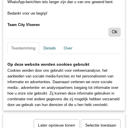
WhatsApp-berichten iets langer zijn dan u van ons gewend bent.
Bedankt voor uw begrip!
Team City Vloeren
Ok
Toestemming
Details
Over
Alsafloor Solid ICS518 Roble naturel
Op deze website worden cookies gebruikt
Cookies worden door ons gebruikt voor verkeersanalyse, het
aanbieden van sociale media-functies en het personaliseren van
€ 29,95
€ 37,10
(inclusief btw 21%)
informatie en advertenties. Daarnaast verlenen we onze sociale
media-, advertentie- en analysepartners toegang tot informatie over
Levertijd 3 tot 5 dagen
hoe u onze site gebruikt. Zij kunnen deze informatie gebruiken in
combinatie met andere gegevens die zij mogelijk hebben verzameld
door uw gebruik van hun diensten of die u hen hebt verstrekt.
Specificaties
Productcode
Omschrijving
ICS518
Later opnieuw tonen
Selectie toestaan