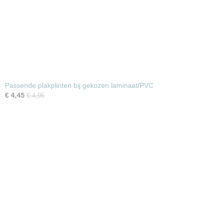
Passende plakplinten bij gekozen laminaat/PVC
€ 4,45
€ 4,95