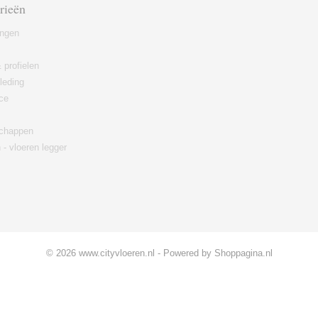
rieën
ingen
 profielen
leding
ce
chappen
 - vloeren legger
© 2026 www.cityvloeren.nl - Powered by Shoppagina.nl