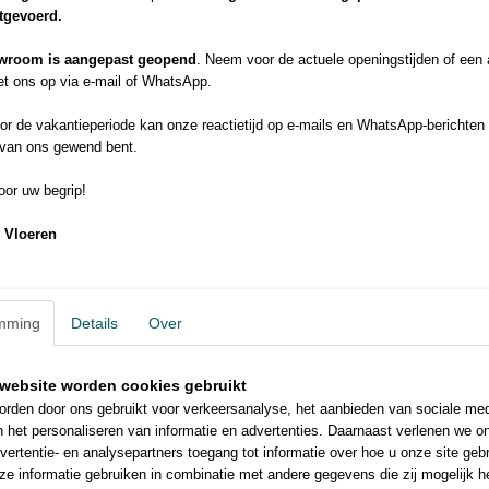
brochure (8.9MB)
itgevoerd.
officiele website
Naast het leggen zoals ordinaire laminaat kunt u alsafloor ook de vol
wroom is aangepast geopend
. Neem voor de actuele openingstijden of een
t ons op via e-mail of WhatsApp.
r de vakantieperiode kan onze reactietijd op e-mails en WhatsApp-berichten 
 van ons gewend bent.
or uw begrip!
 Vloeren
Betere prijs of elders goedkop
Probeer de offerte formulier!
mming
Details
Over
Installatie video
Klik hier voor video
website worden cookies gebruikt
rden door ons gebruikt voor verkeersanalyse, het aanbieden van sociale med
n het personaliseren van informatie en advertenties. Daarnaast verlenen we o
vertentie- en analysepartners toegang tot informatie over hoe u onze site gebru
e informatie gebruiken in combinatie met andere gegevens die zij mogelijk 