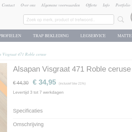
Contact
Over ons
Algemene voorwaarden
Offerte
Info
Portfolio
PROFIELEN
TRAP BEKLEDING
LEGSERVICE
MATTE
n Visgraat 471 Roble ceruse
Alsapan Visgraat 471 Roble ceruse
g
€ 34,95
€ 44,30
(inclusief btw 21%)
Levertijd 3 tot 7 werkdagen
Specificaties
Productcode
ICV471
Omschrijving
Afmetingen (l,b,h)
64 x 14,30 x 1,20 cm