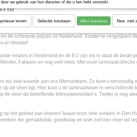
door uw gebruik van hun diensten of die u hen hebt verstrekt.
opnieuw tonen
Selectie toestaan
Alles toestaan
Nee, niet 
 en de scherpste prijzen uit Nederland. Zonder te vergelijken! W
io en Meister!
ede relaties in Nederland en de EU zijn wij in staat de beste p
, Meister, Falquon en nog veel meer. Met onze laminaatcollectie 
n wij veel waarde aan ons filtersysteem. Zo kunt u eenvoudig e
 op de vloer ligt. Hier kunt u de laminaatvloer in verschillende 
 op de vloer de betreffende kliksysteemvideo’s. Twijfel je nog s
ring op het gebied van vloeren! Naast onze vele winkels in Den 
eiken die gemakkelijk, goedkoop en snel zelf een vloer wil le