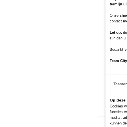
termijn u
Onze
sho
contact me
Let op:
doo
zijn dan u
Bedankt vo
Team City
Toeste
Op deze 
Cookies wo
functies e
media-, ad
kunnen dez