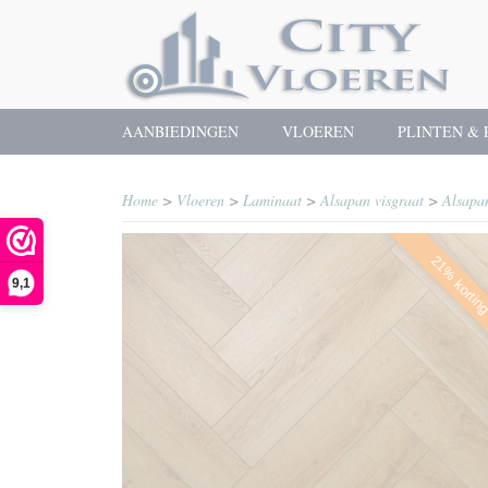
AANBIEDINGEN
VLOEREN
PLINTEN & 
Home
>
Vloeren
>
Laminaat
>
Alsapan visgraat
>
Alsapa
21% kortin
9,1