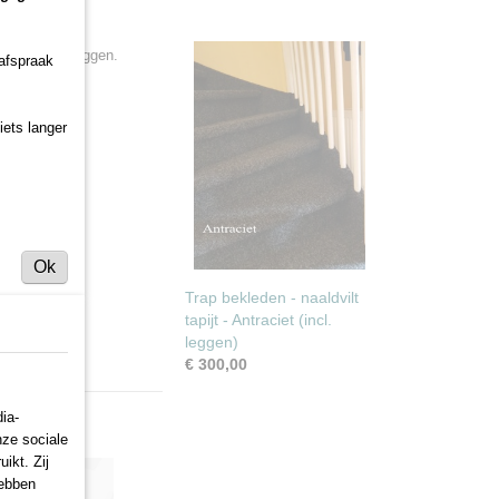
gende wijze leggen.
 afspraak
iets langer
Ok
er?
Trap bekleden - naaldvilt
tapijt - Antraciet (incl.
leggen)
€ 300,00
ia-
nze sociale
ikt. Zij
hebben