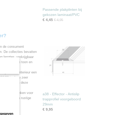
Passende plakplinten bij
gekozen laminaat/PVC
€ 4,45
€ 4,95
er?
van de consument
n. De collecties bevatten
n lengtes, verkrijgbaar
an het merk de toon en
m geeft het interieur een
AC6/33 is deze zeer
e prints maken deze
den.
 de brede planken voor
a38 - Effector - Antislip
l zijn en een rustige
trapprofiel voorgeboord
29mm
€ 9,95
ngegeven