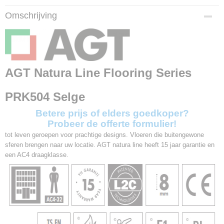
Productcode
Omschrijving
PRK504
Afmetingen (l,b,h)
120 x 19,10 x 0,80 cm
Garantie
15 jaar
AGT Natura Line Flooring Series
Dikte
8mm
PRK504 Selge
Pakinhoud
1,83 m2
Betere prijs of elders goedkoper?
V-groef
Probeer de offerte formulier!
4V
tot leven geroepen voor prachtige designs. Vloeren die buitengewone
Gebruiksklasse
sferen brengen naar uw locatie. AGT natura line heeft 15 jaar garantie en
23 / 32
een AC4 draagklasse.
Slijtageklasse
AC4
Brandklasse
Bfl-s1
Impact resistance
32 / IC2