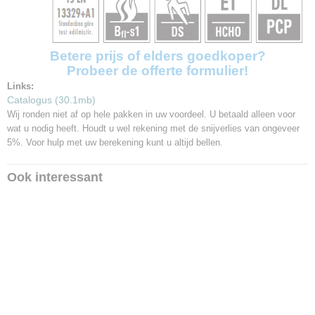
Krasweerstand
>3,5
Vloerverwarming
Betere prijs of elders goedkoper?
Geschikt
Probeer de offerte formulier!
Extra
Links:
Anti slip
Catalogus (30.1mb)
Wij ronden niet af op hele pakken in uw voordeel. U betaald alleen voor
wat u nodig heeft. Houdt u wel rekening met de snijverlies van ongeveer
5%. Voor hulp met uw berekening kunt u altijd bellen.
Ook interessant