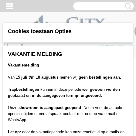
Cookies toestaan Opties
Inloggen
Registreren
UW WINKELWAGEN
Geen producten
(0)
VAKANTIE MELDING
Vakantiemelding
Home
>
Vloeren
>
Laminaat
>
AGT
>
AGT Natura line PRK504 Selge
Van
15 juli t/m 18 augustus
nemen wij
geen bestellingen aan.
Trapbestellingen
kunnen in deze periode
wel gewoon worden
geplaatst en in de aangegeven termijn uitgevoerd.
Onze
showroom is aangepast geopend
. Neem voor de actuele
openingstijden of een afspraak contact met ons op via e-mail of
WhatsApp.
Let op:
door de vakantieperiode kan onze reactietijd op e-mails en