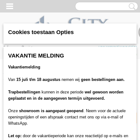
Cookies toestaan Opties
Inloggen
Registreren
UW WINKELWAGEN
Geen producten
(0)
VAKANTIE MELDING
Vakantiemelding
Home
>
Trap bekleding
>
Traprenovatie
>
Trenovo
>
Traptrede
>
Trenovo
traptrede - Loft grijs
Van
15 juli t/m 18 augustus
nemen wij
geen bestellingen aan.
Trapbestellingen
kunnen in deze periode
wel gewoon worden
15% korting
geplaatst en in de aangegeven termijn uitgevoerd.
Onze
showroom is aangepast geopend
. Neem voor de actuele
openingstijden of een afspraak contact met ons op via e-mail of
WhatsApp.
Let op:
door de vakantieperiode kan onze reactietijd op e-mails en