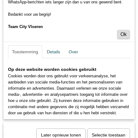
WhatsApp-berichten iets langer zijn dan u van ons gewend bent.
Bedankt voor uw begrip!
Team City Vloeren
Ok
Toestemming
Details
Over
Trenovo traptrede - Loft grijs
Op deze website worden cookies gebruikt
Cookies worden door ons gebruikt voor verkeersanalyse, het
aanbieden van sociale media-functies en het personaliseren van
€ 54,95
€ 64,95
(inclusief btw 21%)
informatie en advertenties. Daarnaast verlenen we onze sociale
media-, advertentie- en analysepartners toegang tot informatie over
Levertijd 1 tot 2 weken
hoe u onze site gebruikt. Zij kunnen deze informatie gebruiken in
Maat
combinatie met andere gegevens die zij mogelijk hebben verzameld
door uw gebruik van hun diensten of die u hen hebt verstrekt.
Aantal
Later opnieuw tonen
Selectie toestaan