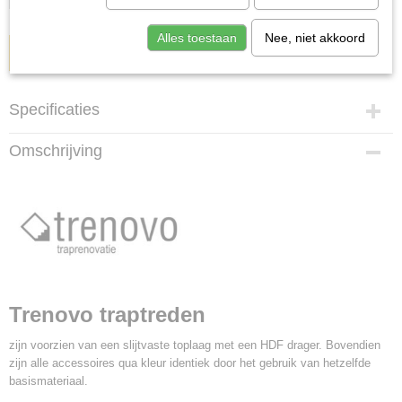
Alles toestaan
Nee, niet akkoord
IN WINKELWAGEN
Specificaties
Productcode
Omschrijving
Loft grijs
Trenovo traptreden
zijn voorzien van een slijtvaste toplaag met een HDF drager. Bovendien
zijn alle accessoires qua kleur identiek door het gebruik van hetzelfde
basismateriaal.