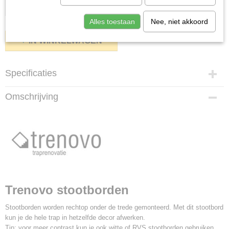
Alles toestaan
Nee, niet akkoord
IN WINKELWAGEN
Specificaties
Afmetingen (l,b,h)
Omschrijving
0 x 0 x 18 cm
Trenovo stootborden
Stootborden worden rechtop onder de trede gemonteerd. Met dit stootbord
kun je de hele trap in hetzelfde decor afwerken.
Tip: voor meer contrast kun je ook witte of RVS stootborden gebruiken.