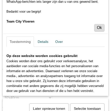
WhatsApp-berichten iets langer zijn dan u van ons gewend bent.
Bedankt voor uw begrip!
Team City Vloeren
Ok
Toestemming
Details
Over
Trenovo stootborden - Landhuis eiken
Op deze website worden cookies gebruikt
Cookies worden door ons gebruikt voor verkeersanalyse, het
aanbieden van sociale media-functies en het personaliseren van
€ 23,45
€ 26,95
per stuk
informatie en advertenties. Daarnaast verlenen we onze sociale
Minimum aantal is 2 voor
€ 46,90
(inclusief btw 21%)
media-, advertentie- en analysepartners toegang tot informatie over
hoe u onze site gebruikt. Zij kunnen deze informatie gebruiken in
Levertijd 1 tot 2 weken
combinatie met andere gegevens die zij mogelijk hebben verzameld
Maat
door uw gebruik van hun diensten of die u hen hebt verstrekt.
Aantal
Later opnieuw tonen
Selectie toestaan