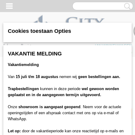
Cookies toestaan Opties
Inloggen
Registreren
UW WINKELWAGEN
Geen producten
(0)
VAKANTIE MELDING
Vakantiemelding
Home
>
Trap bekleding
>
Traprenovatie
>
Trenovo
>
Stootborden
>
Trenovo stootborden - Landhuis eiken
Van
15 juli t/m 18 augustus
nemen wij
geen bestellingen aan.
Trapbestellingen
kunnen in deze periode
wel gewoon worden
13% korting
geplaatst en in de aangegeven termijn uitgevoerd.
Onze
showroom is aangepast geopend
. Neem voor de actuele
openingstijden of een afspraak contact met ons op via e-mail of
WhatsApp.
Let op:
door de vakantieperiode kan onze reactietijd op e-mails en