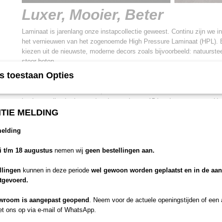
Luxer, Mooier, Beter
Laminaat is jarenlang onze instapcollectie geweest. Continu zijn we in
het vernieuwen van het zogenoemde High Pressure Laminaat (HPL). Bij
kiezen uit de nieuwste, moderne decors zoals bijvoorbeeld: natuurste
stoer beton.
HPL is een combinatie van papierpulp en fenolhars, met een harde t
s toestaan Opties
Door onze nieuwe productietechnieken hebben wij de kwaliteit van het
verbeteren. Het is nu dikker, sterker en harder dan voorheen waardoor
laminaatcollectie de standaard garantie van 15 jaar kunnen geven. He
StairSolutions profiel is aangepast zodat deze beter aansluit op de hu
TIE MELDING
is eenvoudig en simpel te onderhouden.
melding
Industrial look
li t/m 18 augustus
nemen wij
geen bestellingen aan.
makkelijk afneembaar
llingen
kunnen in deze periode
wel gewoon worden geplaatst en in de aa
itgevoerd.
20 dessins
strakke industriële uitstraling
wroom is aangepast geopend
. Neem voor de actuele openingstijden of een
open en dichte trappen
t ons op via e-mail of WhatsApp.