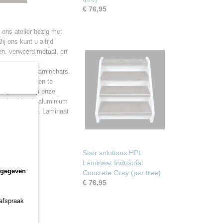
€ 76,95
 ons atelier bezig met
 ons kunt u altijd
en, verweerd metaal, en
oplaag van melaminehars.
 laminaat weten te
 wij nu ook op onze
t uitgekiende aluminium
idige collectie. Laminaat
Stair solutions HPL
Laminaat Industrial
ngegeven
Concrete Grey (per tree)
€ 76,95
 afspraak