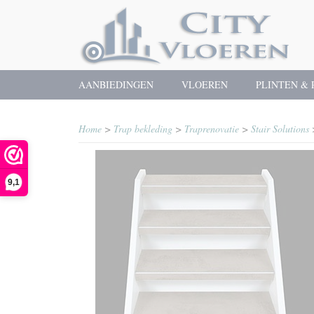
AANBIEDINGEN
VLOEREN
PLINTEN & 
Home
>
Trap bekleding
>
Traprenovatie
>
Stair Solutions
9,1