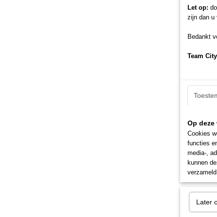
Let op:
doo
zijn dan u
Bedankt vo
Team City
Toeste
Op deze 
Cookies wo
functies e
media-, ad
kunnen dez
verzameld 
Later 