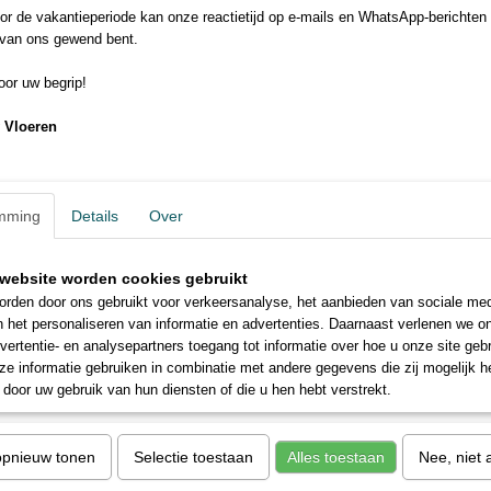
Egaal mat NIEUW!
r de vakantieperiode kan onze reactietijd op e-mails en WhatsApp-berichten 
 van ons gewend bent.
makkelijk afneembaar
4 matte egale kleuren
or uw begrip!
supperstrakke uitstraling
 Vloeren
open en dichte trappen
Nieuw in onze Laminaat collectie zijn deze 4 egale kleuren, je zou ze
kleuren, daar zie je toch alles op?” Nee, door de speciale coating op d
vlekken van sokken of vingerafdrukken en dergelijke, weg als sneeuw
mming
Details
Over
Collectie 2019
website worden cookies gebruikt
Uitlopende Collectie
rden door ons gebruikt voor verkeersanalyse, het aanbieden van sociale med
7 levensechte Houtlooks
n het personaliseren van informatie en advertenties. Daarnaast verlenen we o
open en dichte trappen
vertentie- en analysepartners toegang tot informatie over hoe u onze site gebru
e informatie gebruiken in combinatie met andere gegevens die zij mogelijk 
We hebben de hele collectie op de schop genomen, de populairste kle
door uw gebruik van hun diensten of die u hen hebt verstrekt.
collectie 2019 zijn uitlopend dus in beperkte mate leverbaar. Check alt
opnieuw tonen
Selectie toestaan
Alles toestaan
Nee, niet 