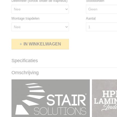
Deelfineer (strook onder de trapneus)
Stootborden
Montage trapdelen
Aantal
IN WINKELWAGEN
Specificaties
Productcode
Industrial Concrete
Omschrijving