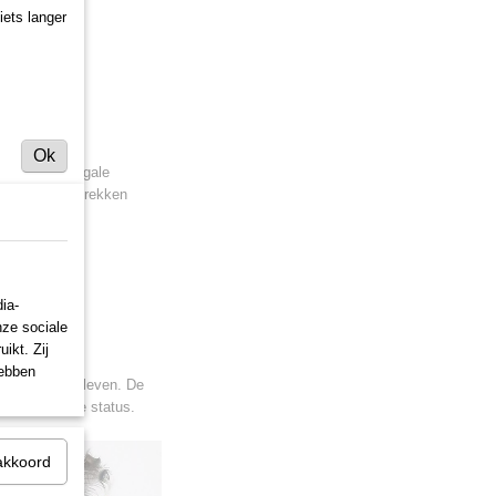
iets langer
Ok
ggen “Matte egale
it materiaal, trekken
 voor de zon.
ia-
nze sociale
ikt. Zij
hebben
uren zijn gebleven. De
ijd de actuele status.
akkoord