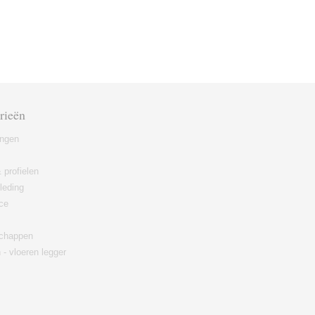
rieën
ingen
 profielen
leding
ce
chappen
 - vloeren legger