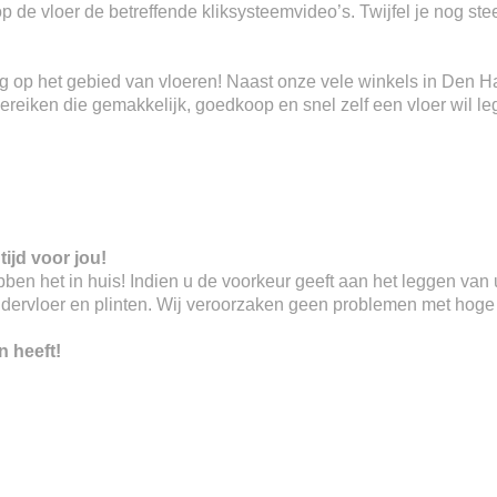
 op de vloer de betreffende kliksysteemvideo’s. Twijfel je nog s
ring op het gebied van vloeren! Naast onze vele winkels in Den 
eiken die gemakkelijk, goedkoop en snel zelf een vloer wil le
tijd voor jou!
 hebben het in huis! Indien u de voorkeur geeft aan het leggen va
ndervloer en plinten. Wij veroorzaken geen problemen met hoge o
n heeft!