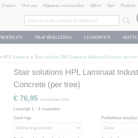
Contact
Over ons
Algemene voorwaarden
Offerte
Info
Portfolio
PROFIELEN
TRAP BEKLEDING
LEGSERVICE
MATTE
>
HPL Laminaat
>
Stair solutions HPL Laminaat Industrial Concrete (per tree
Stair solutions HPL Laminaat Indust
Concrete (per tree)
€ 76,95
(inclusief btw 21%)
Levertijd 1 - 3 maanden
Soort trap
Profielkleur neuslijs