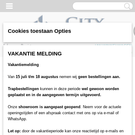
Cookies toestaan Opties
Inloggen
Registreren
UW WINKELWAGEN
Geen producten
(0)
VAKANTIE MELDING
Vakantiemelding
Home
>
Trap bekleding
>
Traprenovatie
>
Mexform
>
Uitlooptreden
uniclic
>
Mexform uitlooptrede uniclic Leisteen
Van
15 juli t/m 18 augustus
nemen wij
geen bestellingen aan.
Trapbestellingen
kunnen in deze periode
wel gewoon worden
geplaatst en in de aangegeven termijn uitgevoerd.
Onze
showroom is aangepast geopend
. Neem voor de actuele
openingstijden of een afspraak contact met ons op via e-mail of
WhatsApp.
Let op:
door de vakantieperiode kan onze reactietijd op e-mails en