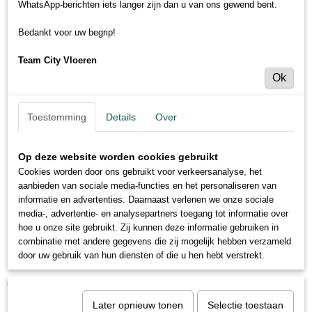
WhatsApp-berichten iets langer zijn dan u van ons gewend bent.
Bedankt voor uw begrip!
Team City Vloeren
Ok
Toestemming
Details
Over
Op deze website worden cookies gebruikt
Cookies worden door ons gebruikt voor verkeersanalyse, het
aanbieden van sociale media-functies en het personaliseren van
informatie en advertenties. Daarnaast verlenen we onze sociale
media-, advertentie- en analysepartners toegang tot informatie over
hoe u onze site gebruikt. Zij kunnen deze informatie gebruiken in
combinatie met andere gegevens die zij mogelijk hebben verzameld
Mexform uitlooptrede uniclic Leisteen
door uw gebruik van hun diensten of die u hen hebt verstrekt.
€ 74,95
(inclusief btw 21%)
Later opnieuw tonen
Selectie toestaan
Levertijd 3 tot 5 dagen