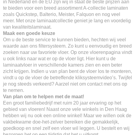
in Nederland en de EU zijn wij in staat de beste prijzen aan
te bieden voor een breed assortiment A-collectie laminaten
zoals Quickstep, Balterio, Meister, Falquon en nog veel
meer. Met onze laminaatcollectie geniet je lang en voordelig
van kwaliteitslaminaat.
Maak een goede keuze
Om u de beste service te kunnen bieden, hechten wij veel
waarde aan ons filtersysteem. Zo kunt u eenvoudig en breed
zoeken naar uw favoriete vloer. Op onze vloerenpagina vindt
u ook links naar wat er op de vloer ligt. Hier kunt u de
laminaatvloer in verschillende kamers zien en een beter
zicht krijgen. Indien u van plan bent de vloer los te monteren,
vindt u op de vloer de betreffende kliksysteemvideo’s. Twijfel
je nog steeds verkeerd? Aarzel niet om contact met ons op
te nemen.
Van plan om te helpen met de maat!
Een groot familiebedrijf met ruim 20 jaar ervaring op het
gebied van vloeren! Naast onze vele winkels in Den Haag
hebben wij nu ook een online winkel! Maar we willen ook de
vakbekwame doe-het-zelver bereiken die gemakkelijk,
goedkoop en snel zelf een vloer wil leggen. U bestelt en wij
bezorgen het op een tijdstip dat het u uitkomt.