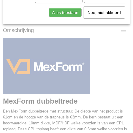
Alles toestaan
Nee, niet akkoord
Specificaties
Productcode
Omschrijving
Dubbeltrede: Fineline metalic
Afmetingen (l,b,h)
0 x 61 x 6,30 cm
MexForm dubbeltrede
Een MexForm dubbeltrede met structuur. De diepte van het product is
61cm en de hoogte van de trapneus is 63mm. De kern bestaat uit een
hoogwaardige, 10mm dikke, MDF/HDF welke voorzien is van een CPL
toplaag. Deze CPL toplaag heeft een dikte van 0,6mm welke voorzien is