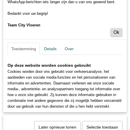
WhatsApp-berichten iets langer zijn dan u van ons gewend bent.
Bedankt voor uw begrip!
Team City Vloeren
Ok
Toestemming
Details
Over
Op deze website worden cookies gebruikt
Cookies worden door ons gebruikt voor verkeersanalyse, het
aanbieden van sociale media-functies en het personaliseren van
informatie en advertenties. Daarnaast verlenen we onze sociale
media-, advertentie- en analysepartners toegang tot informatie over
hoe u onze site gebruikt. Zij kunnen deze informatie gebruiken in
combinatie met andere gegevens die zij mogelijk hebben verzameld
Dubbeltrede: Fineline metalic
door uw gebruik van hun diensten of die u hen hebt verstrekt.
€ 99,95
€ 139,95
(inclusief btw 21%)
Later opnieuw tonen
Selectie toestaan
Levertijd 1 tot 2 weken