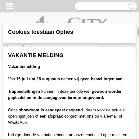
Cookies toestaan Opties
Inloggen
Registreren
UW WINKELWAGEN
Geen producten
(0)
VAKANTIE MELDING
Vakantiemelding
Home
>
Trap bekleding
>
Traprenovatie
>
Mexform
>
Dubbeltreden
>
Dubbeltrede: Fineline metalic
Van
15 juli t/m 18 augustus
nemen wij
geen bestellingen aan.
Trapbestellingen
kunnen in deze periode
wel gewoon worden
29% korting
geplaatst en in de aangegeven termijn uitgevoerd.
Onze
showroom is aangepast geopend
. Neem voor de actuele
openingstijden of een afspraak contact met ons op via e-mail of
WhatsApp.
Let op:
door de vakantieperiode kan onze reactietijd op e-mails en