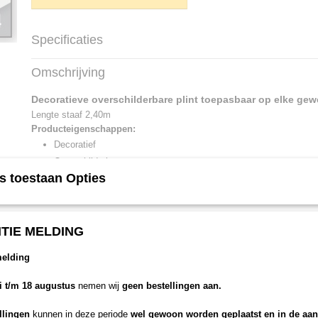
Specificaties
Netto gewicht
0,50 Kg
Omschrijving
Bruto gewicht
0,50 Kg
Afmetingen (l,b,h)
240 x 1,80 x 0 cm
Decoratieve overschilderbare plint toepasbaar op elke gew
Lengte staaf 2,40m
Producteigenschappen:
Decoratief
Overschilderbaar
s toestaan Opties
Geschikt voor elke vloer
Muur en plint één geheel
TIE MELDING
melding
li t/m 18 augustus
nemen wij
geen bestellingen aan.
llingen
kunnen in deze periode
wel gewoon worden geplaatst en in de aa