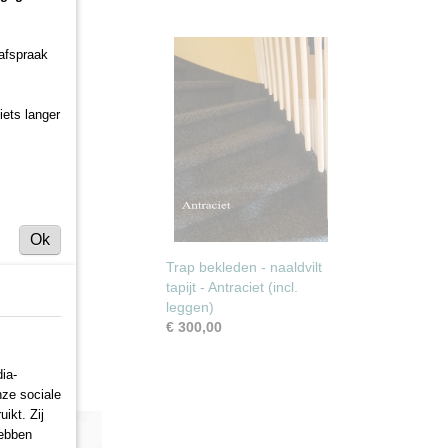
 afspraak
iets langer
Ok
Trap bekleden - naaldvilt
tapijt - Antraciet (incl.
leggen)
€ 300,00
ia-
nze sociale
ikt. Zij
hebben