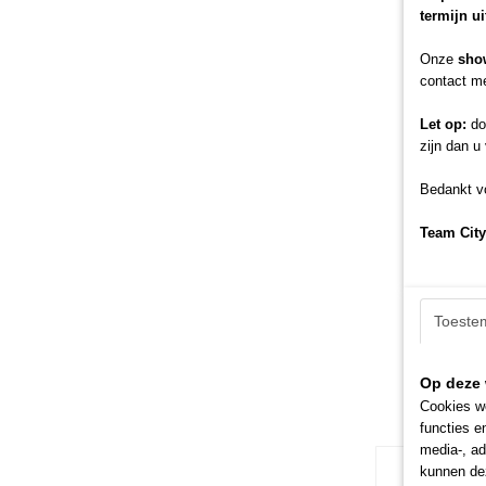
termijn u
Onze
sho
contact me
Let op:
doo
zijn dan u
Bedankt vo
Team City
Toeste
Op deze 
Cookies wo
functies e
media-, ad
kunnen dez