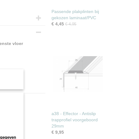
Passende plakplinten bij
gekozen laminaat/PVC
€ 4,45
€ 4,95
enste vloer
a38 - Effector - Antislip
trapprofiel voorgeboord
29mm
€ 9,95
ngegeven