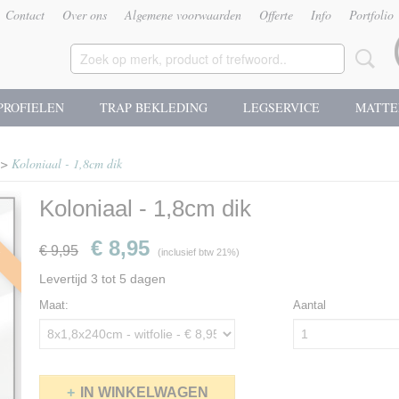
Contact
Over ons
Algemene voorwaarden
Offerte
Info
Portfolio
PROFIELEN
TRAP BEKLEDING
LEGSERVICE
MATTE
>
Koloniaal - 1,8cm dik
Koloniaal - 1,8cm dik
g
€ 8,95
€ 9,95
(inclusief btw 21%)
Levertijd 3 tot 5 dagen
Maat:
Aantal
IN WINKELWAGEN