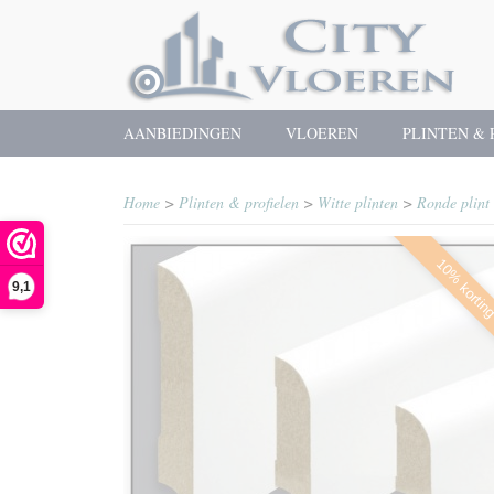
AANBIEDINGEN
VLOEREN
PLINTEN & 
Home
>
Plinten & profielen
>
Witte plinten
>
Ronde plint
10% kortin
9,1