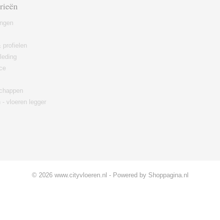
rieën
ingen
 profielen
leding
ce
chappen
 - vloeren legger
© 2026 www.cityvloeren.nl - Powered by Shoppagina.nl