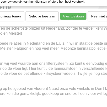
door uw gebruik van hun diensten of die u hen hebt verstrekt.
opnieuw tonen
Selectie toestaan
Alles toestaan
Nee, niet 
 en de scherpste prijzen uit Nederland. Zonder te vergelijken! W
io en Meister!
ede relaties in Nederland en de EU zijn wij in staat de beste p
, Meister, Falquon en nog veel meer. Met onze laminaatcollectie 
n wij veel waarde aan ons filtersysteem. Zo kunt u eenvoudig e
 op de vloer ligt. Hier kunt u de laminaatvloer in verschillende 
 op de vloer de betreffende kliksysteemvideo’s. Twijfel je nog s
ring op het gebied van vloeren! Naast onze vele winkels in Den 
eiken die gemakkelijk, goedkoop en snel zelf een vloer wil le