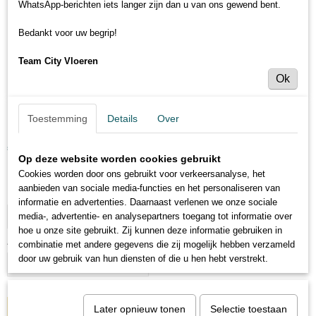
WhatsApp-berichten iets langer zijn dan u van ons gewend bent.
Bedankt voor uw begrip!
Team City Vloeren
Ok
Kwartrond - 1,8cm dik
Toestemming
Details
Over
€ 9,95
(inclusief btw 21%)
Op deze website worden cookies gebruikt
Levertijd 3 tot 5 dagen
Cookies worden door ons gebruikt voor verkeersanalyse, het
aanbieden van sociale media-functies en het personaliseren van
Maat:
informatie en advertenties. Daarnaast verlenen we onze sociale
media-, advertentie- en analysepartners toegang tot informatie over
hoe u onze site gebruikt. Zij kunnen deze informatie gebruiken in
Aantal
combinatie met andere gegevens die zij mogelijk hebben verzameld
door uw gebruik van hun diensten of die u hen hebt verstrekt.
Later opnieuw tonen
Selectie toestaan
IN WINKELWAGEN