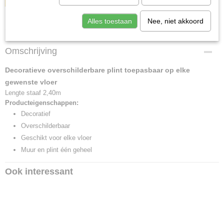
Alles toestaan
Nee, niet akkoord
Specificaties
Afmetingen (l,b,h)
Omschrijving
240 x 1,80 x 0 cm
Decoratieve overschilderbare plint toepasbaar op elke
gewenste vloer
Lengte staaf 2,40m
Producteigenschappen:
Decoratief
Overschilderbaar
Geschikt voor elke vloer
Muur en plint één geheel
Ook interessant