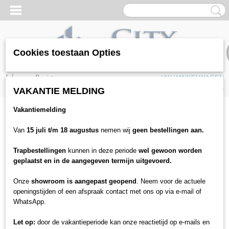
Cookies toestaan Opties
Inloggen
Registreren
UW WINKELWAGEN
Geen producten
(0)
VAKANTIE MELDING
Vakantiemelding
Home
>
Plinten & profielen
>
Witte plinten
>
Kwartrond
>
Kwartrond -
1,8cm dik
Van
15 juli t/m 18 augustus
nemen wij
geen bestellingen aan.
Trapbestellingen
kunnen in deze periode
wel gewoon worden
geplaatst en in de aangegeven termijn uitgevoerd.
Onze
showroom is aangepast geopend
. Neem voor de actuele
openingstijden of een afspraak contact met ons op via e-mail of
WhatsApp.
Let op:
door de vakantieperiode kan onze reactietijd op e-mails en