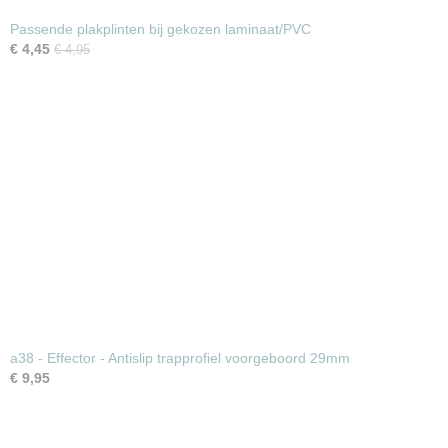
Passende plakplinten bij gekozen laminaat/PVC
€ 4,45
€ 4,95
a38 - Effector - Antislip trapprofiel voorgeboord 29mm
€ 9,95