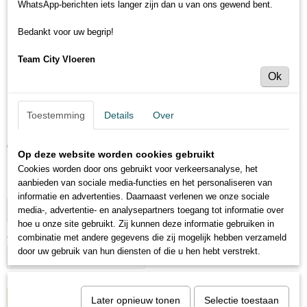
WhatsApp-berichten iets langer zijn dan u van ons gewend bent.
Bedankt voor uw begrip!
Team City Vloeren
Ok
Blok - 1,8cm dik
Toestemming
Details
Over
€ 7,95
€ 8,95
(inclusief btw 21%)
Op deze website worden cookies gebruikt
Levertijd 3 tot 5 dagen
Cookies worden door ons gebruikt voor verkeersanalyse, het
aanbieden van sociale media-functies en het personaliseren van
Maat:
informatie en advertenties. Daarnaast verlenen we onze sociale
media-, advertentie- en analysepartners toegang tot informatie over
hoe u onze site gebruikt. Zij kunnen deze informatie gebruiken in
Aantal
combinatie met andere gegevens die zij mogelijk hebben verzameld
door uw gebruik van hun diensten of die u hen hebt verstrekt.
Later opnieuw tonen
Selectie toestaan
IN WINKELWAGEN