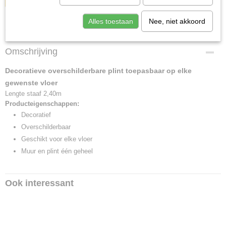
Alles toestaan
Nee, niet akkoord
Specificaties
Afmetingen (l,b,h)
Omschrijving
2,40 x 1,50 x 0 cm
Decoratieve overschilderbare plint toepasbaar op elke
gewenste vloer
Lengte staaf 2,40m
Producteigenschappen:
Decoratief
Overschilderbaar
Geschikt voor elke vloer
Muur en plint één geheel
Ook interessant