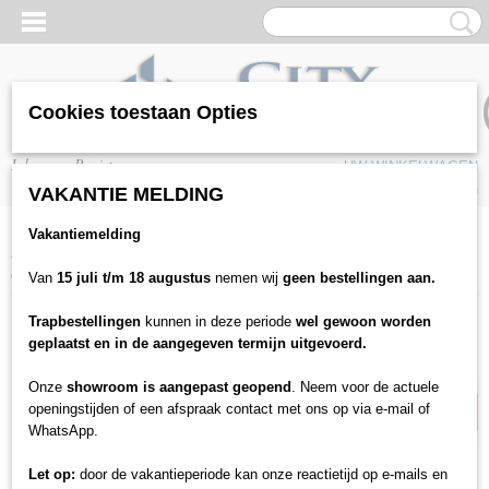
Cookies toestaan Opties
Inloggen
Registreren
UW WINKELWAGEN
Geen producten
(0)
VAKANTIE MELDING
Vakantiemelding
Home
>
Plinten & profielen
>
Witte plinten
>
Blokplinten
>
Blok - 1,8cm
dik
Van
15 juli t/m 18 augustus
nemen wij
geen bestellingen aan.
Trapbestellingen
kunnen in deze periode
wel gewoon worden
11% korting
geplaatst en in de aangegeven termijn uitgevoerd.
Onze
showroom is aangepast geopend
. Neem voor de actuele
openingstijden of een afspraak contact met ons op via e-mail of
WhatsApp.
Let op:
door de vakantieperiode kan onze reactietijd op e-mails en