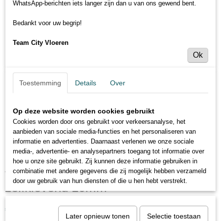
WhatsApp-berichten iets langer zijn dan u van ons gewend bent.
Bedankt voor uw begrip!
Team City Vloeren
Ok
Toestemming
Details
Over
Op deze website worden cookies gebruikt
Cookies worden door ons gebruikt voor verkeersanalyse, het
aanbieden van sociale media-functies en het personaliseren van
informatie en advertenties. Daarnaast verlenen we onze sociale
media-, advertentie- en analysepartners toegang tot informatie over
hoe u onze site gebruikt. Zij kunnen deze informatie gebruiken in
A31 - Effector - hoekprofiel
combinatie met andere gegevens die zij mogelijk hebben verzameld
door uw gebruik van hun diensten of die u hen hebt verstrekt.
zelfklevend 10mm
€ 6,95
(inclusief btw 21%)
Later opnieuw tonen
Selectie toestaan