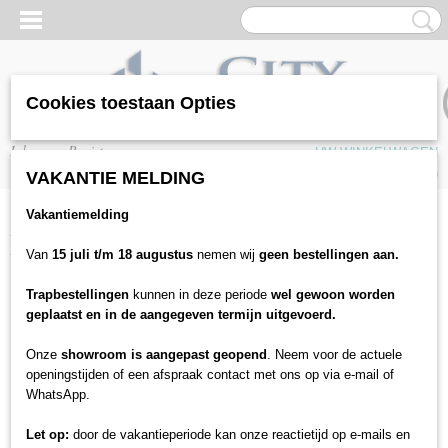
Cookies toestaan Opties
Inloggen
Registreren
UW WINKELWAGEN
Geen producten
(0)
VAKANTIE MELDING
Vakantiemelding
Home
>
Plinten & profielen
>
Profielen
>
A31 - Effector - hoekprofiel
zelfklevend 10mm
Van
15 juli t/m 18 augustus
nemen wij
geen bestellingen aan.
Trapbestellingen
kunnen in deze periode
wel gewoon worden
geplaatst en in de aangegeven termijn uitgevoerd.
Onze
showroom is aangepast geopend
. Neem voor de actuele
openingstijden of een afspraak contact met ons op via e-mail of
WhatsApp.
Let op:
door de vakantieperiode kan onze reactietijd op e-mails en