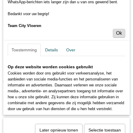
WhatsApp-berichten iets langer zijn dan u van ons gewend bent.
Bedankt voor uw begrip!
Team City Vloeren
Ok
Toestemming
Details
Over
Kuberit - Hoekprofiel zilver
zelfklevend 20mm
Op deze website worden cookies gebruikt
Cookies worden door ons gebruikt voor verkeersanalyse, het
€ 17,95
aanbieden van sociale media-functies en het personaliseren van
€ 22,95
(inclusief btw 21%)
informatie en advertenties. Daarnaast verlenen we onze sociale
Levertijd 3 tot 5 dagen
media-, advertentie- en analysepartners toegang tot informatie over
hoe u onze site gebruikt. Zij kunnen deze informatie gebruiken in
combinatie met andere gegevens die zij mogelijk hebben verzameld
Specificaties
door uw gebruik van hun diensten of die u hen hebt verstrekt.
Productcode
Omschrijving
631962
Later opnieuw tonen
Selectie toestaan