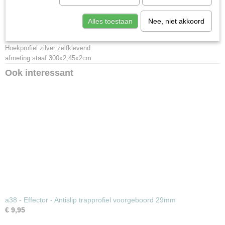
Afmetingen (l,b,h)
300 x 2,45 x 2 cm
Alles toestaan
Nee, niet akkoord
Hoekprofiel zilver zelfklevend
afmeting staaf 300x2,45x2cm
Ook interessant
a38 - Effector - Antislip trapprofiel voorgeboord 29mm
€ 9,95