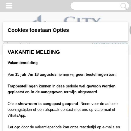
Cookies toestaan Opties
Inloggen
Registreren
UW WINKELWAGEN
Geen producten
(0)
VAKANTIE MELDING
Vakantiemelding
Home
>
Plinten & profielen
>
Profielen
>
Kuberit - Hoekprofiel zilver
zelfklevend 20mm
Van
15 juli t/m 18 augustus
nemen wij
geen bestellingen aan.
Trapbestellingen
kunnen in deze periode
wel gewoon worden
22% korting
geplaatst en in de aangegeven termijn uitgevoerd.
Onze
showroom is aangepast geopend
. Neem voor de actuele
openingstijden of een afspraak contact met ons op via e-mail of
WhatsApp.
Let op:
door de vakantieperiode kan onze reactietijd op e-mails en