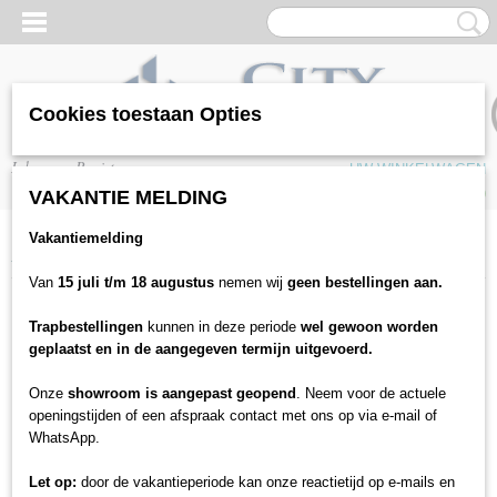
Cookies toestaan Opties
Inloggen
Registreren
UW WINKELWAGEN
Geen producten
(0)
VAKANTIE MELDING
Vakantiemelding
Home
>
Legservice
>
Legservice Traprenovatie
Van
15 juli t/m 18 augustus
nemen wij
geen bestellingen aan.
Trapbestellingen
kunnen in deze periode
wel gewoon worden
geplaatst en in de aangegeven termijn uitgevoerd.
Onze
showroom is aangepast geopend
. Neem voor de actuele
openingstijden of een afspraak contact met ons op via e-mail of
WhatsApp.
Let op:
door de vakantieperiode kan onze reactietijd op e-mails en