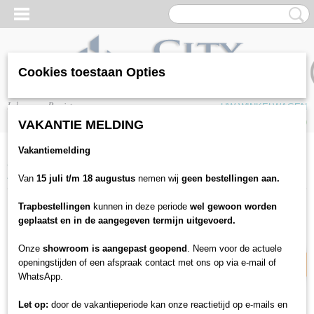
Cookies toestaan Opties
Inloggen
Registreren
UW WINKELWAGEN
Geen producten
(0)
VAKANTIE MELDING
Vakantiemelding
Home
>
Gereedschappen
>
Overige
>
Puinzak Bas - geweven (1 pak bevat
5 zakken)
Van
15 juli t/m 18 augustus
nemen wij
geen bestellingen aan.
Trapbestellingen
kunnen in deze periode
wel gewoon worden
17% korting
geplaatst en in de aangegeven termijn uitgevoerd.
Onze
showroom is aangepast geopend
. Neem voor de actuele
openingstijden of een afspraak contact met ons op via e-mail of
WhatsApp.
Let op:
door de vakantieperiode kan onze reactietijd op e-mails en