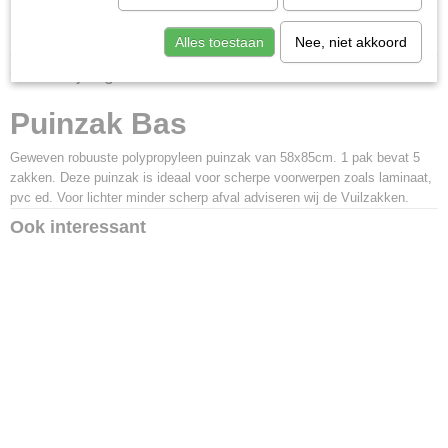
Specificaties
Alles toestaan
Nee, niet akkoord
Productcode
Omschrijving
633794
Afmetingen (l,b,h)
Puinzak Bas
0 x 58 x 85 cm
Geweven robuuste polypropyleen puinzak van 58x85cm. 1 pak bevat 5
zakken. Deze puinzak is ideaal voor scherpe voorwerpen zoals laminaat,
pvc ed. Voor lichter minder scherp afval adviseren wij de Vuilzakken.
Ook interessant