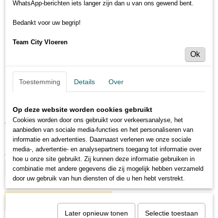
WhatsApp-berichten iets langer zijn dan u van ons gewend bent.
Bedankt voor uw begrip!
Team City Vloeren
Ok
Puinzak Bas - geweven (1 pak bevat
Toestemming
Details
Over
5 zakken)
Op deze website worden cookies gebruikt
€ 7,45
Cookies worden door ons gebruikt voor verkeersanalyse, het
€ 8,95
(inclusief btw 21%)
aanbieden van sociale media-functies en het personaliseren van
Levertijd 3 tot 5 dagen
informatie en advertenties. Daarnaast verlenen we onze sociale
media-, advertentie- en analysepartners toegang tot informatie over
Aantal
hoe u onze site gebruikt. Zij kunnen deze informatie gebruiken in
combinatie met andere gegevens die zij mogelijk hebben verzameld
door uw gebruik van hun diensten of die u hen hebt verstrekt.
IN WINKELWAGEN
Later opnieuw tonen
Selectie toestaan