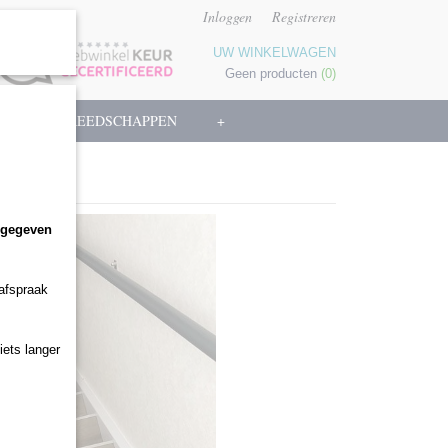
Inloggen
Registreren
UW WINKELWAGEN
Geen producten
(0)
N
GEREEDSCHAPPEN
+
ngegeven
 afspraak
iets langer