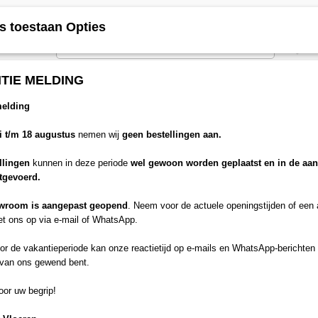
Contact
Over ons
Algemene voorwaarden
Offerte
Info
Portfolio
s toestaan Opties
TIE MELDING
PROFIELEN
TRAP BEKLEDING
LEGSERVICE
MATTE
melding
li t/m 18 augustus
nemen wij
geen bestellingen aan.
llingen
kunnen in deze periode
wel gewoon worden geplaatst en in de aa
itgevoerd.
wroom is aangepast geopend
. Neem voor de actuele openingstijden of een
t ons op via e-mail of WhatsApp.
r de vakantieperiode kan onze reactietijd op e-mails en WhatsApp-berichten 
 van ons gewend bent.
or uw begrip!