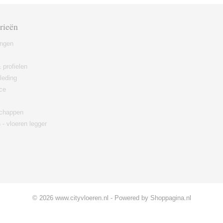
rieën
ingen
 profielen
leding
ce
chappen
 - vloeren legger
© 2026 www.cityvloeren.nl - Powered by Shoppagina.nl