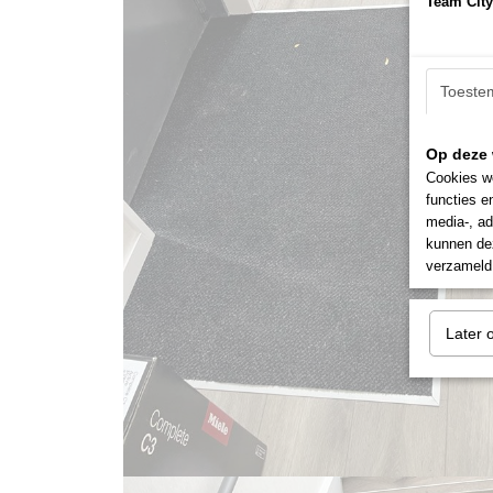
Team City
Toeste
Op deze 
Cookies wo
functies e
media-, ad
kunnen dez
verzameld 
Later 