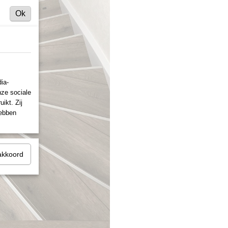
Ok
ia-
nze sociale
ikt. Zij
hebben
akkoord