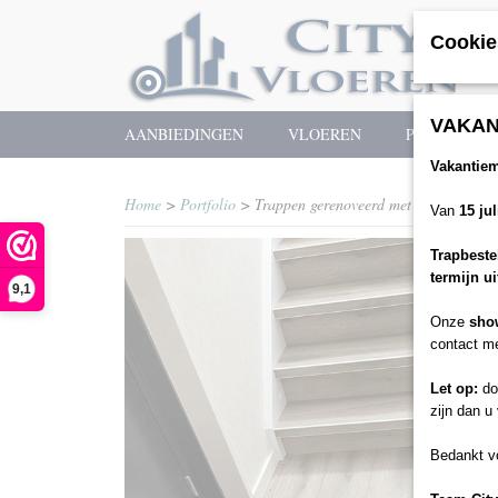
Cookie
VAKAN
AANBIEDINGEN
VLOEREN
PLINTEN & 
Vakantie
Home
>
Portfolio
> Trappen gerenoveerd met PVC
Van
15 ju
Trapbeste
termijn u
9,1
Onze
sho
contact me
Let op:
doo
zijn dan u
Bedankt vo