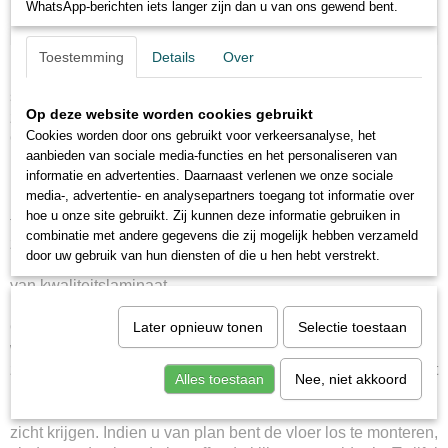
WhatsApp-berichten iets langer zijn dan u van ons gewend bent.
Bedankt voor uw begrip!
Laminaat kopen
Toestemming
Details
Over
Bij ons vindt u een uitgebreide collectie merken en de
Team City Vloeren
scherpste prijzen uit Nederland. Zonder te vergelijken! Wij
Ok
Op deze website worden cookies gebruikt
zijn officieel dealer van vele toonaangevende merken zoals
Cookies worden door ons gebruikt voor verkeersanalyse, het
Quick-step, Krono original, Balterio en Meister!
aanbieden van sociale media-functies en het personaliseren van
Laminaat online kopen
informatie en advertenties. Daarnaast verlenen we onze sociale
Dankzij onze continue jarenlange ervaring en goede relaties
media-, advertentie- en analysepartners toegang tot informatie over
in Nederland en de EU zijn wij in staat de beste prijzen aan
hoe u onze site gebruikt. Zij kunnen deze informatie gebruiken in
te bieden voor een breed assortiment A-collectie laminaten
combinatie met andere gegevens die zij mogelijk hebben verzameld
zoals Quickstep, Balterio, Meister, Falquon en nog veel
door uw gebruik van hun diensten of die u hen hebt verstrekt.
meer. Met onze laminaatcollectie geniet je lang en voordelig
van kwaliteitslaminaat.
Maak een goede keuze
Later opnieuw tonen
Selectie toestaan
Om u de beste service te kunnen bieden, hechten wij veel
waarde aan ons filtersysteem. Zo kunt u eenvoudig en breed
zoeken naar uw favoriete vloer. Op onze vloerenpagina vindt
Alles toestaan
Nee, niet akkoord
u ook links naar wat er op de vloer ligt. Hier kunt u de
laminaatvloer in verschillende kamers zien en een beter
zicht krijgen. Indien u van plan bent de vloer los te monteren,