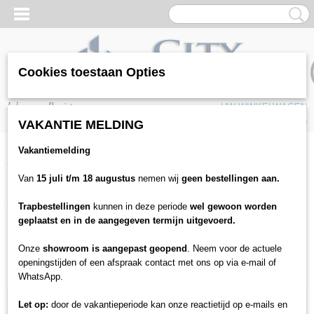
Cookies toestaan Opties
Inloggen
Registreren
UW WINKELWAGEN
Geen producten
(0)
VAKANTIE MELDING
Vakantiemelding
Home
>
Berichten
> Archief
Van
15 juli t/m 18 augustus
nemen wij
geen bestellingen aan.
Archief
Trapbestellingen
kunnen in deze periode
wel gewoon worden
geplaatst en in de aangegeven termijn uitgevoerd.
PVC vloeren Den Haag
11 March 2021
Trap bekleden
11 March 2021
Onze
showroom is aangepast geopend
. Neem voor de actuele
Vloeren
11 March 2021
openingstijden of een afspraak contact met ons op via e-mail of
WhatsApp.
Let op:
door de vakantieperiode kan onze reactietijd op e-mails en