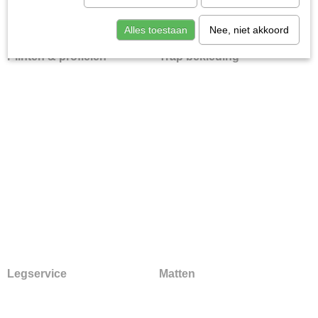
Alles toestaan
Nee, niet akkoord
Plinten & profielen
Trap bekleding
Legservice
Matten