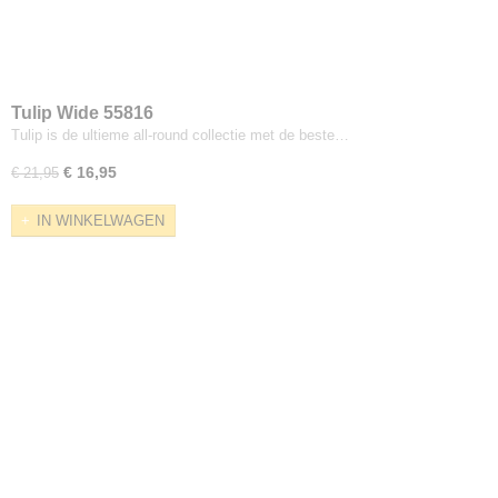
Tulip Wide 55816
Tulip is de ultieme all-round collectie met de beste…
€ 16,95
€ 21,95
IN WINKELWAGEN