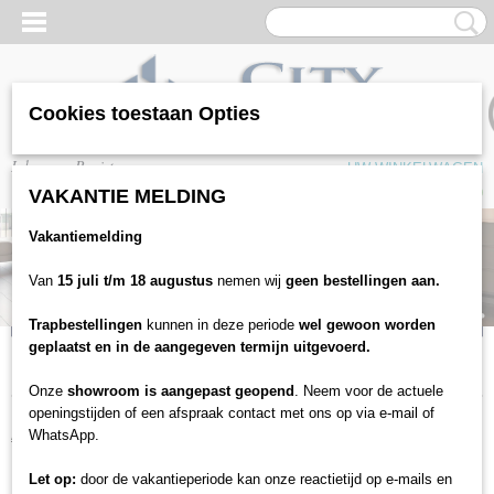
Cookies toestaan Opties
Inloggen
Registreren
UW WINKELWAGEN
Geen producten
(0)
VAKANTIE MELDING
Vakantiemelding
Van
15 juli t/m 18 augustus
nemen wij
geen bestellingen aan.
Bekijk alle laminaat
Bekijk aanbiedingen!
Trapbestellingen
kunnen in deze periode
wel gewoon worden
a
geplaatst en in de aangegeven termijn uitgevoerd.
Onze
showroom is aangepast geopend
. Neem voor de actuele
openingstijden of een afspraak contact met ons op via e-mail of
Assortiment:
WhatsApp.
Let op:
door de vakantieperiode kan onze reactietijd op e-mails en