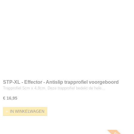
STP-XL - Effector - Antislip trapprofiel voorgeboord
48x50mm
Trapprofiel 5cm x 4,8cm. Deze trapprofiel bedekt de hele…
€ 16,95
IN WINKELWAGEN