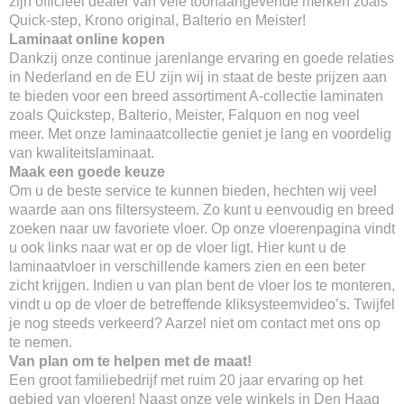
zijn officieel dealer van vele toonaangevende merken zoals
Quick-step, Krono original, Balterio en Meister!
Laminaat online kopen
Dankzij onze continue jarenlange ervaring en goede relaties
in Nederland en de EU zijn wij in staat de beste prijzen aan
te bieden voor een breed assortiment A-collectie laminaten
zoals Quickstep, Balterio, Meister, Falquon en nog veel
meer. Met onze laminaatcollectie geniet je lang en voordelig
van kwaliteitslaminaat.
Maak een goede keuze
Om u de beste service te kunnen bieden, hechten wij veel
waarde aan ons filtersysteem. Zo kunt u eenvoudig en breed
zoeken naar uw favoriete vloer. Op onze vloerenpagina vindt
u ook links naar wat er op de vloer ligt. Hier kunt u de
laminaatvloer in verschillende kamers zien en een beter
zicht krijgen. Indien u van plan bent de vloer los te monteren,
vindt u op de vloer de betreffende kliksysteemvideo’s. Twijfel
je nog steeds verkeerd? Aarzel niet om contact met ons op
te nemen.
Van plan om te helpen met de maat!
Een groot familiebedrijf met ruim 20 jaar ervaring op het
gebied van vloeren! Naast onze vele winkels in Den Haag